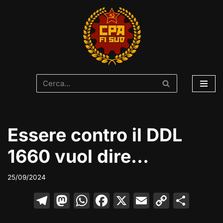
Vai
al
contenuto
Essere contro il DDL
1660 vuol dire…
25/09/2024
T
M
W
F
X
E
C
C
el
a
h
a
m
o
o