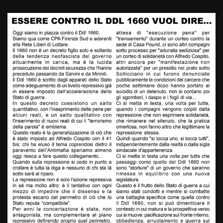
e
st
at
c
ai
p
n
gr
o
s
e
l
y
di
a
d
A
b
Li
vi
m
o
p
o
n
di
n
p
o
k
k