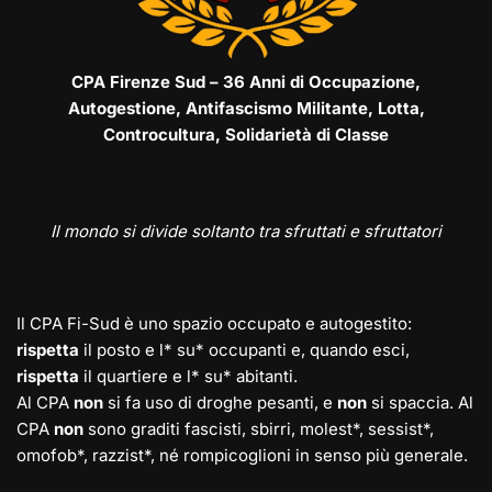
CPA Firenze Sud – 36 Anni di Occupazione,
Autogestione, Antifascismo Militante, Lotta,
Controcultura, Solidarietà di Classe
Il mondo si divide soltanto tra sfruttati e sfruttatori
Il CPA Fi-Sud è uno spazio occupato e autogestito:
rispetta
il posto e l* su* occupanti e, quando esci,
rispetta
il quartiere e l* su* abitanti.
Al CPA
non
si fa uso di droghe pesanti, e
non
si spaccia. Al
CPA
non
sono graditi fascisti, sbirri, molest*, sessist*,
omofob*, razzist*, né rompicoglioni in senso più generale.