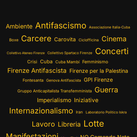
Antifascismo
Ambiente
Associazione Italia-Cuba
Carcere
Cinema
Carovita
Boxe
Ciclofficina
Concerti
Collettivo Spartaco Firenze
Collettivo Ateneo Firenze
Cuba
Crisi
Femminismo
Cuba Mambí
Firenze Antifascista
Firenze per la Palestina
GPI Firenze
Fontesanta
Genova Antifascista
Guerra
Gruppo Anticapitalista Transfemminista
Imperialismo
Iniziative
Internazionalismo
Iran
Laboratorio Politico Iskra
Lotte
Lavoro
Libreria
Manifestazioni