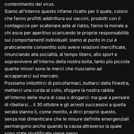
contenimento del virus.
Siamo all’interno questo infame ricatto per il quale, coloro
che fanno profitti addirittura sui vaccini, prodotti con il
contagocce per scatenare aste al rialzo, fanno la morale a
chi esce per aperitivo scaricando le proprie responsabilità
sui comportamenti individuali: siamo al punto in cui è
praticamente consentito solo avere relazioni mercificate,
rinunciando alla socialità, al tempo libero, allo sport e
sopravvivere all’interno della nostra bolla, tanto più piccola
quante minori sono le merci che riusciamo ad
accaparrarci sul mercato.
Possiamo imbottirci di psicofarmaci, buttarci dalla finestra,
metterci una corda al collo, sfogare la nostra rabbia
all’interno delle mura di casa o drogarci: ma guai a pensare
di ribellarsi… il 30 ottobre e gli arresti successivi a quella
serata stanno lì, come monito, a dirci proprio questo,
senza mai dimenticare che le misure definite emergenziali
permangono anche quando la causa attraverso la quale
sono state giustificate viene meno.