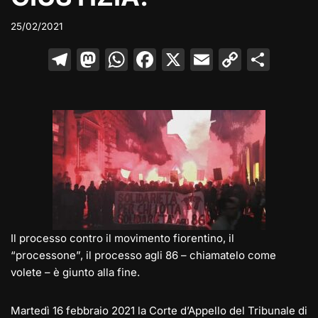
25/02/2021
T
M
W
F
X
E
C
C
el
a
h
a
m
o
o
e
st
at
c
ai
p
n
gr
o
s
e
l
y
di
a
d
A
b
Li
vi
m
o
p
o
n
di
n
p
o
k
k
Il processo contro il movimento fiorentino, il
“processone”, il processo agli 86 – chiamatelo come
volete – è giunto alla fine.
Martedì 16 febbraio 2021 la Corte d’Appello del Tribunale di