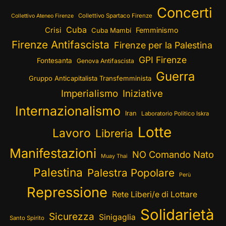
Concerti
Collettivo Spartaco Firenze
Collettivo Ateneo Firenze
Cuba
Crisi
Femminismo
Cuba Mambí
Firenze Antifascista
Firenze per la Palestina
GPI Firenze
Fontesanta
Genova Antifascista
Guerra
Gruppo Anticapitalista Transfemminista
Imperialismo
Iniziative
Internazionalismo
Iran
Laboratorio Politico Iskra
Lotte
Lavoro
Libreria
Manifestazioni
NO Comando Nato
Muay Thai
Palestina
Palestra Popolare
Perù
Repressione
Rete Liberi/e di Lottare
Solidarietà
Sicurezza
Sinigaglia
Santo Spirito