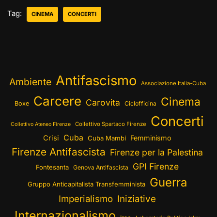
Tag:
CINEMA
CONCERTI
Antifascismo
Ambiente
Associazione Italia-Cuba
Carcere
Cinema
Carovita
Boxe
Ciclofficina
Concerti
Collettivo Spartaco Firenze
Collettivo Ateneo Firenze
Cuba
Crisi
Femminismo
Cuba Mambí
Firenze Antifascista
Firenze per la Palestina
GPI Firenze
Fontesanta
Genova Antifascista
Guerra
Gruppo Anticapitalista Transfemminista
Imperialismo
Iniziative
Internazionalismo