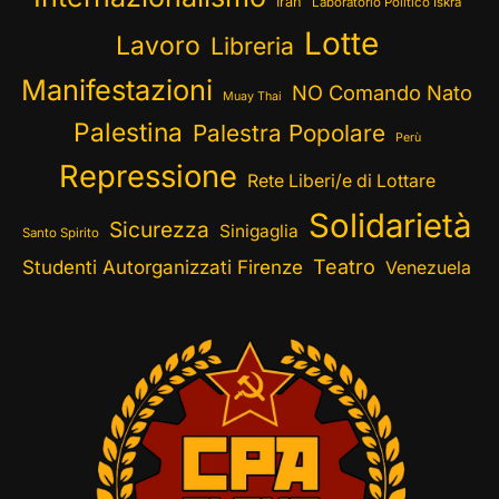
Iran
Laboratorio Politico Iskra
Lotte
Lavoro
Libreria
Manifestazioni
NO Comando Nato
Muay Thai
Palestina
Palestra Popolare
Perù
Repressione
Rete Liberi/e di Lottare
Solidarietà
Sicurezza
Sinigaglia
Santo Spirito
Teatro
Studenti Autorganizzati Firenze
Venezuela