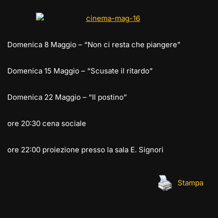
e
st
at
c
ai
p
n
gr
o
s
e
l
y
di
a
d
A
b
Li
vi
Domenica 8 Maggio – “Non ci resta che piangere”
m
o
p
o
n
di
n
p
o
k
Domenica 15 Maggio – “Scusate il ritardo”
k
Domenica 22 Maggio – “Il postino”
ore 20:30 cena sociale
ore 22:00 proiezione presso la sala E. Signori
Stampa