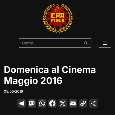
Vai
al
contenuto
Domenica al Cinema
Maggio 2016
05/05/2016
T
M
W
F
X
E
C
C
el
a
h
a
m
o
o