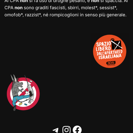
Al CPA
non
si fa uso di droghe pesanti, e
non
si spaccia. Al
CPA
non
sono graditi fascisti, sbirri, molest*, sessist*,
omofob*, razzist*, né rompicoglioni in senso più generale.