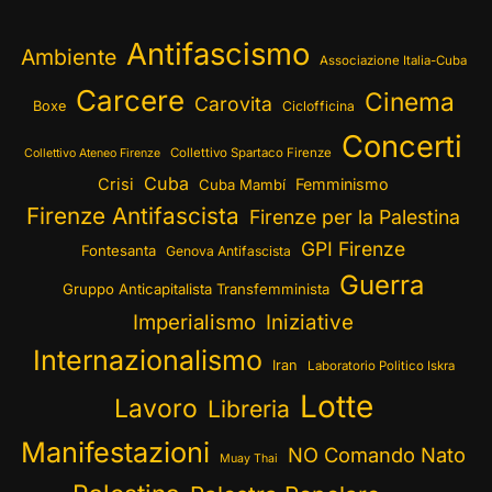
Antifascismo
Ambiente
Associazione Italia-Cuba
Carcere
Cinema
Carovita
Boxe
Ciclofficina
Concerti
Collettivo Spartaco Firenze
Collettivo Ateneo Firenze
Cuba
Crisi
Femminismo
Cuba Mambí
Firenze Antifascista
Firenze per la Palestina
GPI Firenze
Fontesanta
Genova Antifascista
Guerra
Gruppo Anticapitalista Transfemminista
Imperialismo
Iniziative
Internazionalismo
Iran
Laboratorio Politico Iskra
Lotte
Lavoro
Libreria
Manifestazioni
NO Comando Nato
Muay Thai