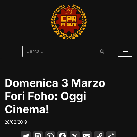
Vai
al
contenuto
Domenica 3 Marzo
Fori Foho: Oggi
Cinema!
28/02/2019
T
M
W
F
X
E
C
C