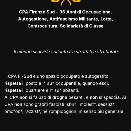
CPA Firenze Sud – 36 Anni di Occupazione,
Autogestione, Antifascismo Militante, Lotta,
Controcultura, Solidarietà di Classe
Il mondo si divide soltanto tra sfruttati e sfruttatori
Il CPA Fi-Sud è uno spazio occupato e autogestito:
rispetta
il posto e l* su* occupanti e, quando esci,
rispetta
il quartiere e l* su* abitanti.
Al CPA
non
si fa uso di droghe pesanti, e
non
si spaccia. Al
CPA
non
sono graditi fascisti, sbirri, molest*, sessist*,
omofob*, razzist*, né rompicoglioni in senso più generale.