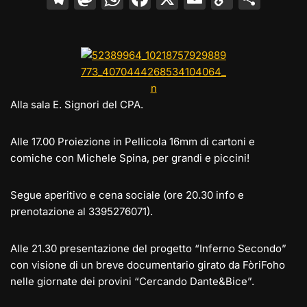
el
a
h
a
m
o
o
e
st
at
c
ai
p
n
gr
o
s
e
l
y
di
a
d
A
b
Li
vi
m
o
p
o
n
di
Alla sala E. Signori del CPA.
n
p
o
k
Alle 17.00 Proiezione in Pellicola 16mm di cartoni e
k
comiche con Michele Spina, per grandi e piccini!
Segue aperitivo e cena sociale (ore 20.30 info e
prenotazione al 3395276071).
Alle 21.30 presentazione del progetto “Inferno Secondo”
con visione di un breve documentario girato da FòriFoho
nelle giornate dei provini “Cercando Dante&Bice”.