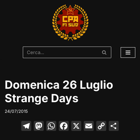
Vai
al
contenuto
Domenica 26 Luglio
Strange Days
24/07/2015
T
M
W
F
X
E
C
C
el
a
h
a
m
o
o