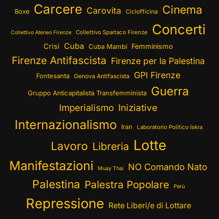
Carcere
Cinema
Carovita
Boxe
Ciclofficina
Concerti
Collettivo Spartaco Firenze
Collettivo Ateneo Firenze
Cuba
Crisi
Femminismo
Cuba Mambí
Firenze Antifascista
Firenze per la Palestina
GPI Firenze
Fontesanta
Genova Antifascista
Guerra
Gruppo Anticapitalista Transfemminista
Imperialismo
Iniziative
Internazionalismo
Iran
Laboratorio Politico Iskra
Lotte
Lavoro
Libreria
Manifestazioni
NO Comando Nato
Muay Thai
Palestina
Palestra Popolare
Perù
Repressione
Rete Liberi/e di Lottare