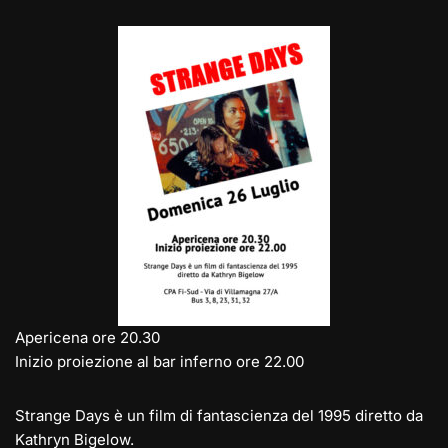
e
st
at
c
ai
p
n
gr
o
s
e
l
y
di
a
d
A
b
Li
vi
m
o
p
o
n
di
n
p
o
k
k
Apericena ore 20.30
Inizio proiezione al bar inferno ore 22.00
Strange Days è un film di fantascienza del 1995 diretto da
Kathryn Bigelow.