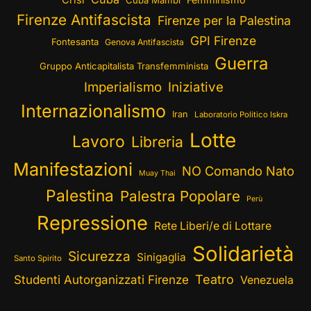
Crisi
Cuba Mambí
Firenze Antifascista
Firenze per la Palestina
GPI Firenze
Fontesanta
Genova Antifascista
Guerra
Gruppo Anticapitalista Transfemminista
Imperialismo
Iniziative
Internazionalismo
Iran
Laboratorio Politico Iskra
Lotte
Lavoro
Libreria
Manifestazioni
NO Comando Nato
Muay Thai
Palestina
Palestra Popolare
Perù
Repressione
Rete Liberi/e di Lottare
Solidarietà
Sicurezza
Sinigaglia
Santo Spirito
Teatro
Studenti Autorganizzati Firenze
Venezuela