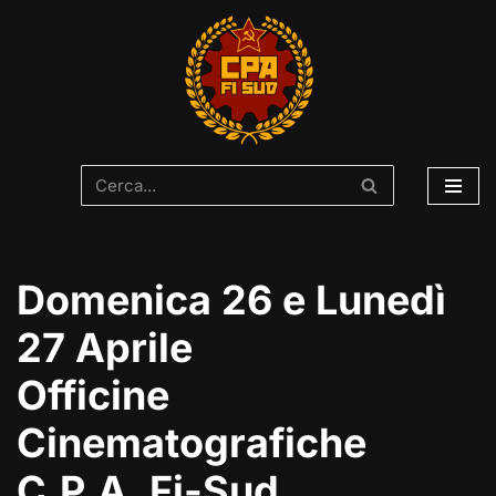
Vai
al
contenuto
Domenica 26 e Lunedì
27 Aprile
Officine
Cinematografiche
C.P.A. Fi-Sud