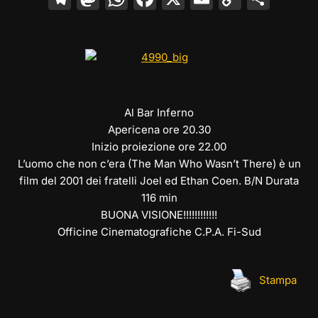
el
a
h
a
m
o
o
e
st
at
c
ai
p
n
gr
o
s
e
l
y
di
a
d
A
b
Li
vi
m
o
p
o
n
di
Al Bar Inferno
n
p
o
k
Apericena ore 20.30
Inizio proiezione ore 22.00
k
L’uomo che non c’era (The Man Who Wasn’t There) è un
film del 2001 dei fratelli Joel ed Ethan Coen. B/N Durata
116 min
BUONA VISIONE!!!!!!!!!!!!
Officine Cinematografiche C.P.A. Fi-Sud
Stampa