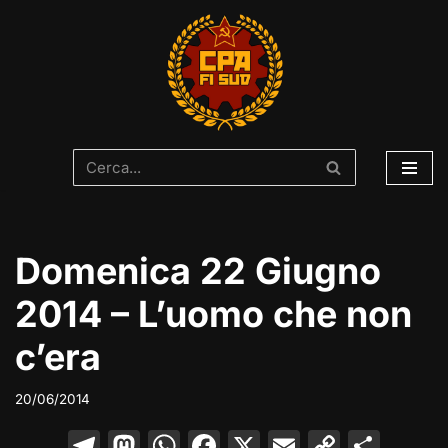
Vai
al
contenuto
Domenica 22 Giugno
2014 – L’uomo che non
c’era
20/06/2014
T
M
W
F
X
E
C
C