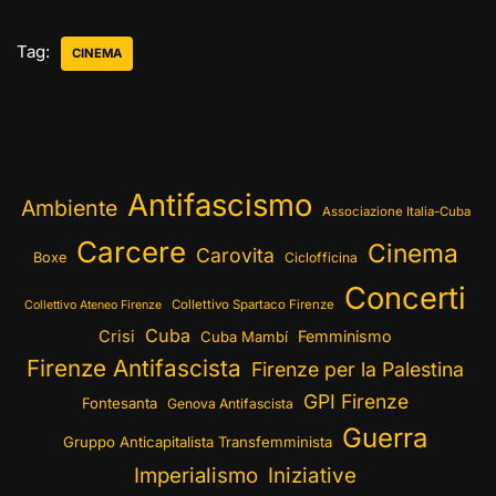
Tag:
CINEMA
Antifascismo
Ambiente
Associazione Italia-Cuba
Carcere
Cinema
Carovita
Boxe
Ciclofficina
Concerti
Collettivo Spartaco Firenze
Collettivo Ateneo Firenze
Cuba
Crisi
Femminismo
Cuba Mambí
Firenze Antifascista
Firenze per la Palestina
GPI Firenze
Fontesanta
Genova Antifascista
Guerra
Gruppo Anticapitalista Transfemminista
Imperialismo
Iniziative