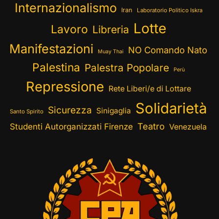
Internazionalismo
Iran
Laboratorio Politico Iskra
Lotte
Lavoro
Libreria
Manifestazioni
NO Comando Nato
Muay Thai
Palestina
Palestra Popolare
Perù
Repressione
Rete Liberi/e di Lottare
Solidarietà
Sicurezza
Sinigaglia
Santo Spirito
Teatro
Studenti Autorganizzati Firenze
Venezuela