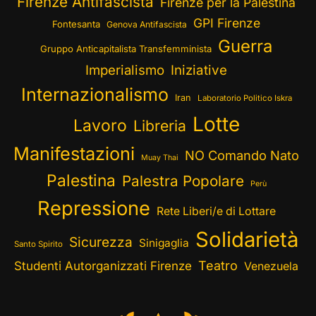
Firenze Antifascista
Firenze per la Palestina
GPI Firenze
Fontesanta
Genova Antifascista
Guerra
Gruppo Anticapitalista Transfemminista
Imperialismo
Iniziative
Internazionalismo
Iran
Laboratorio Politico Iskra
Lotte
Lavoro
Libreria
Manifestazioni
NO Comando Nato
Muay Thai
Palestina
Palestra Popolare
Perù
Repressione
Rete Liberi/e di Lottare
Solidarietà
Sicurezza
Sinigaglia
Santo Spirito
Teatro
Studenti Autorganizzati Firenze
Venezuela