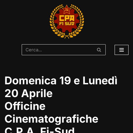
Vai
al
contenuto
Domenica 19 e Lunedì
20 Aprile
Officine
Cinematografiche
C.P.A. Fi-Sud