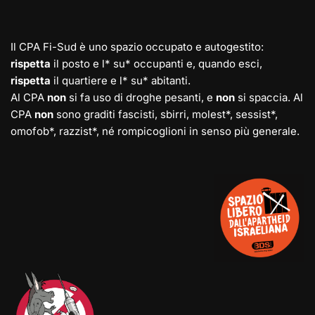
Il CPA Fi-Sud è uno spazio occupato e autogestito:
rispetta
il posto e l* su* occupanti e, quando esci,
rispetta
il quartiere e l* su* abitanti.
Al CPA
non
si fa uso di droghe pesanti, e
non
si spaccia. Al
CPA
non
sono graditi fascisti, sbirri, molest*, sessist*,
omofob*, razzist*, né rompicoglioni in senso più generale.