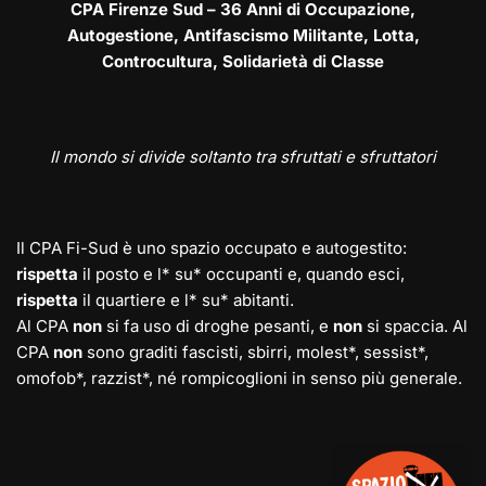
CPA Firenze Sud – 36 Anni di Occupazione,
Autogestione, Antifascismo Militante, Lotta,
Controcultura, Solidarietà di Classe
Il mondo si divide soltanto tra sfruttati e sfruttatori
Il CPA Fi-Sud è uno spazio occupato e autogestito:
rispetta
il posto e l* su* occupanti e, quando esci,
rispetta
il quartiere e l* su* abitanti.
Al CPA
non
si fa uso di droghe pesanti, e
non
si spaccia. Al
CPA
non
sono graditi fascisti, sbirri, molest*, sessist*,
omofob*, razzist*, né rompicoglioni in senso più generale.