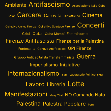
Antifascismo
Ambiente
Associazione Italia-Cuba
Carcere
Cinema
Carovita
Boxe
Ciclofficina
Concerti
Collettivo Spartaco Firenze
Collettivo Ateneo Firenze
Cuba
Crisi
Femminismo
Cuba Mambí
Firenze Antifascista
Firenze per la Palestina
GPI Firenze
Fontesanta
Genova Antifascista
Guerra
Gruppo Anticapitalista Transfemminista
Imperialismo
Iniziative
Internazionalismo
Iran
Laboratorio Politico Iskra
Lotte
Lavoro
Libreria
Manifestazioni
NO Comando Nato
Muay Thai
Palestina
Palestra Popolare
Perù