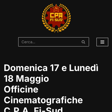
Vai
al
contenuto
Domenica 17 e Lunedì
18 Maggio
Officine
Cinematografiche
C.P.A. Fi-Sud