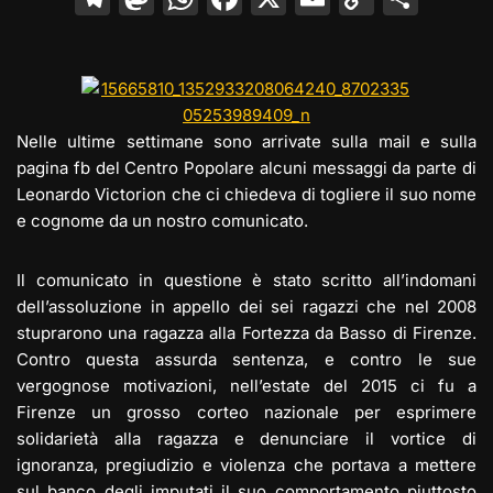
el
a
h
a
m
o
o
e
st
at
c
ai
p
n
gr
o
s
e
l
y
di
a
d
A
b
Li
vi
Nelle ultime settimane sono arrivate sulla mail e sulla
m
o
p
o
n
di
pagina fb del Centro Popolare alcuni messaggi da parte di
Leonardo Victorion che ci chiedeva di togliere il suo nome
n
p
o
k
e cognome da un nostro comunicato.
k
Il comunicato in questione è stato scritto all’indomani
dell’assoluzione in appello dei sei ragazzi che nel 2008
stuprarono una ragazza alla Fortezza da Basso di Firenze.
Contro questa assurda sentenza, e contro le sue
vergognose motivazioni, nell’estate del 2015 ci fu a
Firenze un grosso corteo nazionale per esprimere
solidarietà alla ragazza e denunciare il vortice di
ignoranza, pregiudizio e violenza che portava a mettere
sul banco degli imputati il suo comportamento piuttosto