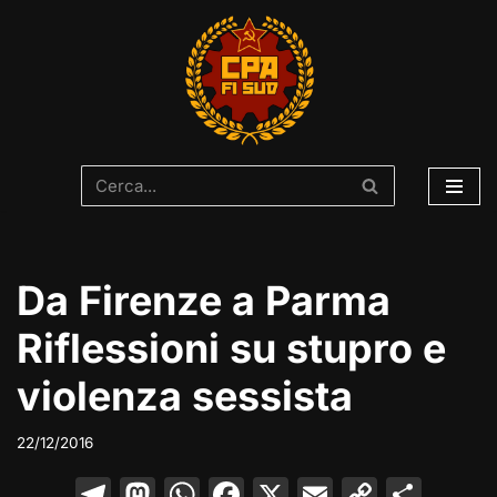
Vai
al
contenuto
Da Firenze a Parma
Riflessioni su stupro e
violenza sessista
22/12/2016
T
M
W
F
X
E
C
C