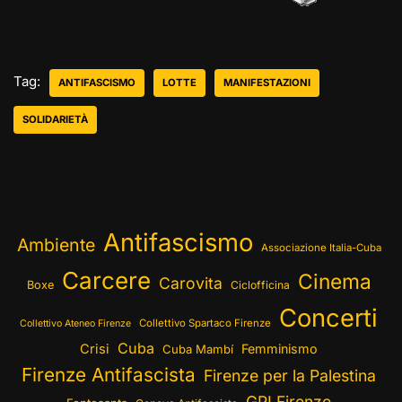
Tag:
ANTIFASCISMO
LOTTE
MANIFESTAZIONI
SOLIDARIETÀ
Antifascismo
Ambiente
Associazione Italia-Cuba
Carcere
Cinema
Carovita
Boxe
Ciclofficina
Concerti
Collettivo Spartaco Firenze
Collettivo Ateneo Firenze
Cuba
Crisi
Femminismo
Cuba Mambí
Firenze Antifascista
Firenze per la Palestina
GPI Firenze