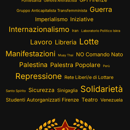
Fontesanta
Genova Antifascista
Guerra
Gruppo Anticapitalista Transfemminista
Imperialismo
Iniziative
Internazionalismo
Iran
Laboratorio Politico Iskra
Lotte
Lavoro
Libreria
Manifestazioni
NO Comando Nato
Muay Thai
Palestina
Palestra Popolare
Perù
Repressione
Rete Liberi/e di Lottare
Solidarietà
Sicurezza
Sinigaglia
Santo Spirito
Teatro
Studenti Autorganizzati Firenze
Venezuela