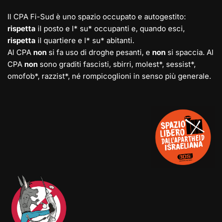
Il CPA Fi-Sud è uno spazio occupato e autogestito:
rispetta
il posto e l* su* occupanti e, quando esci,
rispetta
il quartiere e l* su* abitanti.
Al CPA
non
si fa uso di droghe pesanti, e
non
si spaccia. Al
CPA
non
sono graditi fascisti, sbirri, molest*, sessist*,
omofob*, razzist*, né rompicoglioni in senso più generale.