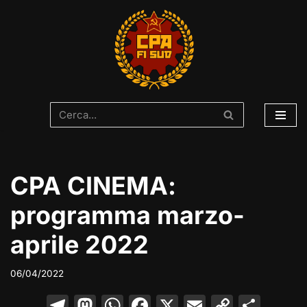
Vai
al
contenuto
CPA CINEMA:
programma marzo-
aprile 2022
06/04/2022
T
M
W
F
X
E
C
C