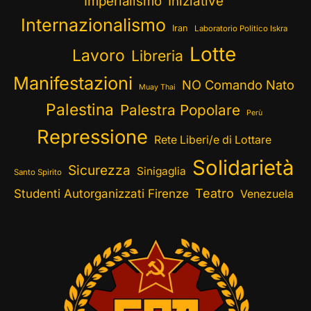
Imperialismo
Iniziative
Internazionalismo
Iran
Laboratorio Politico Iskra
Lotte
Lavoro
Libreria
Manifestazioni
NO Comando Nato
Muay Thai
Palestina
Palestra Popolare
Perù
Repressione
Rete Liberi/e di Lottare
Solidarietà
Sicurezza
Sinigaglia
Santo Spirito
Teatro
Studenti Autorganizzati Firenze
Venezuela