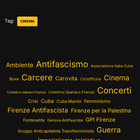
Tag:
CINEMA
Antifascismo
Ambiente
Associazione Italia-Cuba
Carcere
Cinema
Carovita
Boxe
Ciclofficina
Concerti
Collettivo Spartaco Firenze
Collettivo Ateneo Firenze
Cuba
Crisi
Femminismo
Cuba Mambí
Firenze Antifascista
Firenze per la Palestina
GPI Firenze
Fontesanta
Genova Antifascista
Guerra
Gruppo Anticapitalista Transfemminista