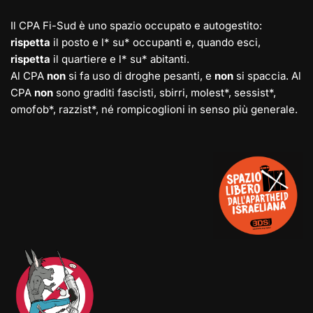
Il CPA Fi-Sud è uno spazio occupato e autogestito:
rispetta
il posto e l* su* occupanti e, quando esci,
rispetta
il quartiere e l* su* abitanti.
Al CPA
non
si fa uso di droghe pesanti, e
non
si spaccia. Al
CPA
non
sono graditi fascisti, sbirri, molest*, sessist*,
omofob*, razzist*, né rompicoglioni in senso più generale.