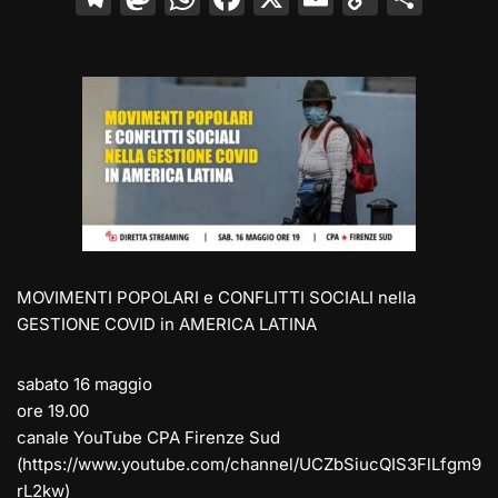
el
a
h
a
m
o
o
e
st
at
c
ai
p
n
gr
o
s
e
l
y
di
a
d
A
b
Li
vi
m
o
p
o
n
di
n
p
o
k
k
MOVIMENTI POPOLARI e CONFLITTI SOCIALI nella
GESTIONE COVID in AMERICA LATINA
sabato 16 maggio
ore 19.00
canale YouTube CPA Firenze Sud
(https://www.youtube.com/channel/UCZbSiucQIS3FlLfgm9
rL2kw)