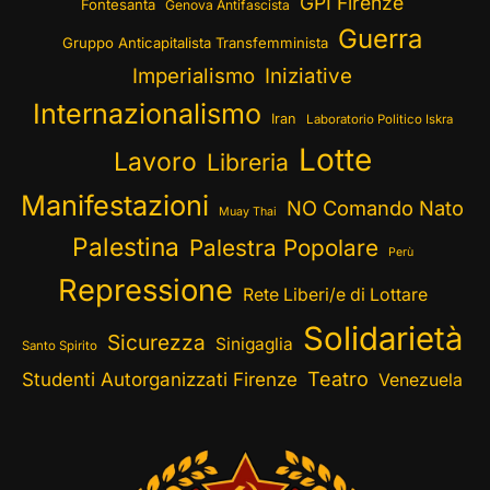
GPI Firenze
Fontesanta
Genova Antifascista
Guerra
Gruppo Anticapitalista Transfemminista
Imperialismo
Iniziative
Internazionalismo
Iran
Laboratorio Politico Iskra
Lotte
Lavoro
Libreria
Manifestazioni
NO Comando Nato
Muay Thai
Palestina
Palestra Popolare
Perù
Repressione
Rete Liberi/e di Lottare
Solidarietà
Sicurezza
Sinigaglia
Santo Spirito
Teatro
Studenti Autorganizzati Firenze
Venezuela