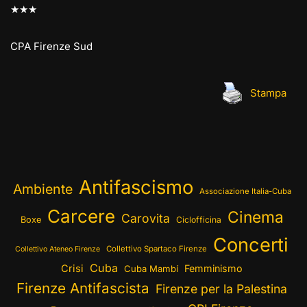
★★★
CPA Firenze Sud
Stampa
Antifascismo
Ambiente
Associazione Italia-Cuba
Carcere
Cinema
Carovita
Boxe
Ciclofficina
Concerti
Collettivo Spartaco Firenze
Collettivo Ateneo Firenze
Cuba
Crisi
Femminismo
Cuba Mambí
Firenze Antifascista
Firenze per la Palestina