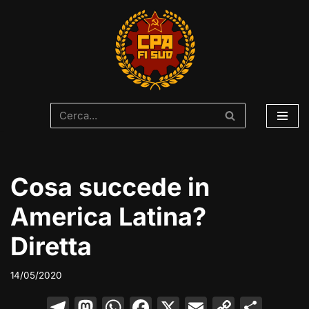
Vai
al
contenuto
Cosa succede in
America Latina?
Diretta
14/05/2020
T
M
W
F
X
E
C
C