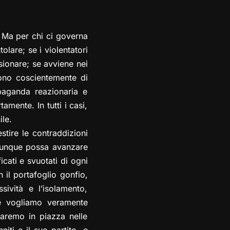
 Ma per chi ci governa
olare; se i violentatori
sionare; se avviene nei
lgono coscientemente di
paganda reazionaria e
mente. In tutti i casi,
le.
tire le contraddizioni
hiunque possa avanzare
cati e svuotati di ogni
n il portafoglio gonfio,
sività e l’isolamento,
se vogliamo veramente
saremo in piazza nelle