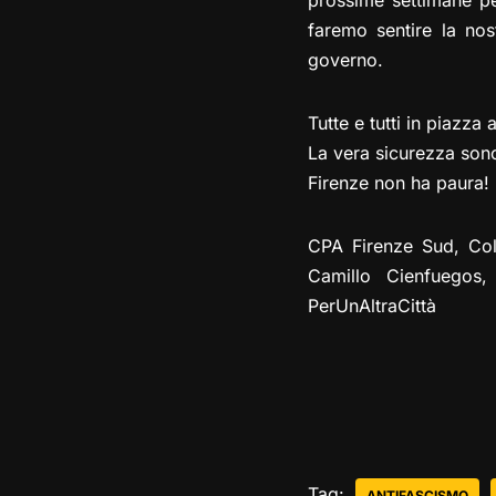
prossime settimane per
faremo sentire la nos
governo.
Tutte e tutti in piazza 
La vera sicurezza sono 
Firenze non ha paura!
CPA Firenze Sud, Colle
Camillo Cienfuegos,
PerUnAltraCittà
Tag:
ANTIFASCISMO