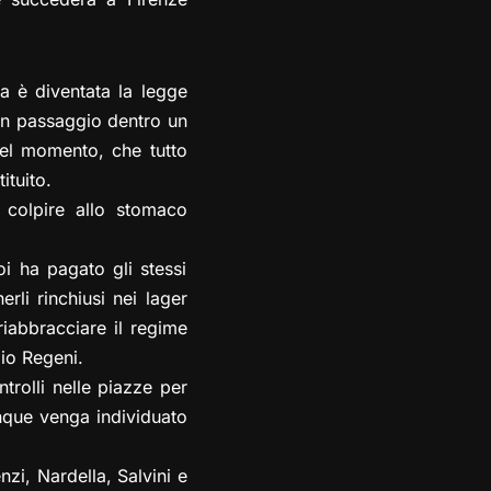
a è diventata la legge
 un passaggio dentro un
el momento, che tutto
ituito.
 colpire allo stomaco
oi ha pagato gli stessi
rli rinchiusi nei lager
riabbracciare il regime
lio Regeni.
trolli nelle piazze per
unque venga individuato
zi, Nardella, Salvini e