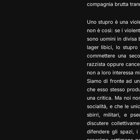
compagnia brutta trann
Uno stupro è una viol
non è così: se i violen
sono uomini in divisa 
lager libici, lo stupr
commettere una secon
razzista oppure cancel
non a loro interessa m
Siamo di fronte ad un
che esso stesso produ
una critica. Ma noi no
socialità, e che le uni
sbirri, militari, e p
discutere collettiva
difendere gli spazi, 