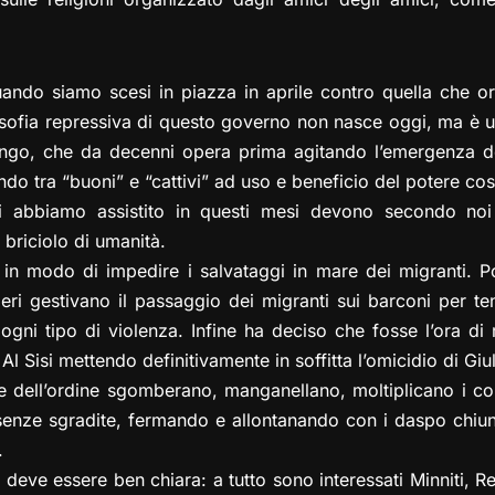
ando siamo scesi in piazza in aprile contro quella che or
losofia repressiva di questo governo non nasce oggi, ma è
ungo, che da decenni opera prima agitando l’emergenza d
endo tra “buoni” e “cattivi” ad uso e beneficio del potere cost
i abbiamo assistito in questi mesi devono secondo noi
briciolo di umanità.
 in modo di impedire i salvataggi in mare dei migranti. P
ieri gestivano il passaggio dei migranti sui barconi per tene
ogni tipo di violenza. Infine ha deciso che fosse l’ora di 
 Al Sisi mettendo definitivamente in soffitta l’omicidio di Giu
e dell’ordine sgomberano, manganellano, moltiplicano i con
presenze sgradite, fermando e allontanando con i daspo chi
.
eve essere ben chiara: a tutto sono interessati Minniti, Ren