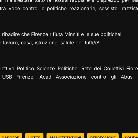
 manifestare tutto la nostra rabbia e il disprezzo per Minn
tra voce contro le politiche reazionarie, sessiste, razzis
a ribadire che Firenze rifiuta Minniti e le sue politiche!
lavoro, casa, istruzione, salute per tutti/e!
ttivo Politico Scienze Politiche, Rete dei Collettivi Fiore
 USB Firenze, Acad Associazione contro gli Abusi 
CARCERE
LOTTE
MANIFESTAZIONI
REPRESSIONE
SOLIDA