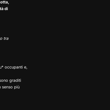
otta,
tà di
o tra
su* occupanti e,
ono graditi
in senso più