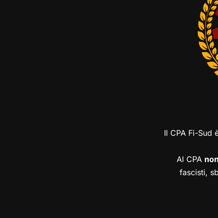
Il CPA Fi-Sud 
Al CPA
no
fascisti, s