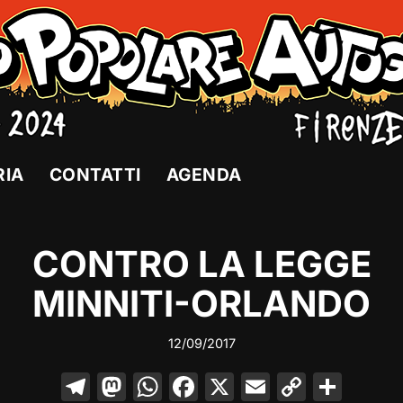
RIA
CONTATTI
AGENDA
CONTRO LA LEGGE
MINNITI-ORLANDO
12/09/2017
T
M
W
F
X
E
C
C