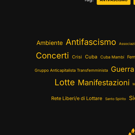
Antifascismo
Ambiente
Associazi
Concerti
Cuba
Crisi
Fem
Cuba Mambí
Guerra
Gruppo Anticapitalista Transfemminista
Lotte
Manifestazioni
M
Si
Rete Liberi/e di Lottare
Santo Spirito