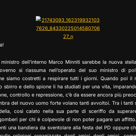
el
a
h
a
m
o
o
e
st
at
c
ai
p
n
gr
o
s
e
l
y
di
a
d
A
b
Li
vi
m
o
p
o
n
di
a!
n
p
o
k
k
l ministro dell’interno Marco Minniti sarebbe la nuova stella 
overno si riassuma nell’operato del suo ministro di pol
he siamo costretti a respirare tutti i giorni. Quando poi il
o sbirro e dello spione li ha studiati per una vita, imparand
ne, controllo e repressione, c’è da essere ancora più preoc
bra del nuovo uomo forte volano tanti avvoltoi. Tra i tanti s
ella, così calato nella sua parte di sceriffo da superar
omberi per chi è colpevole di non poter pagare un affitto
venti una bandiera da sventolare alla festa del PD oppure c
sulle religioni organizzato dagli amici degli amici, co