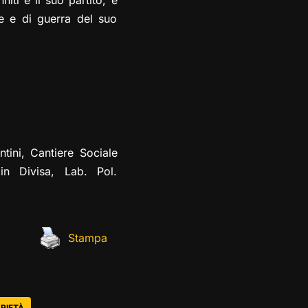
iti e il suo partito, e
te e di guerra del suo
ntini, Cantiere Sociale
in Divisa, Lab. Pol.
Stampa
RIETÀ