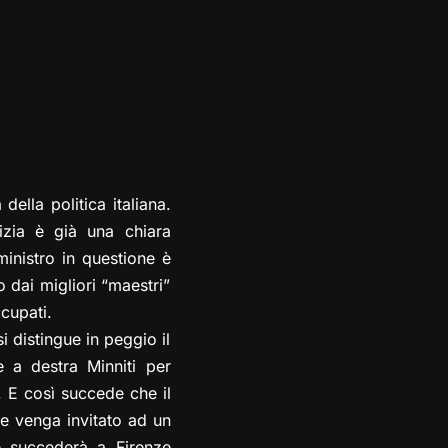
della politica italiana.
izia è già una chiara
 ministro in questione è
o dai migliori “maestri”
cupati.
i distingue in peggio il
e a destra Minniti per
. E così succede che il
he venga invitato ad un
me succederà a Firenze