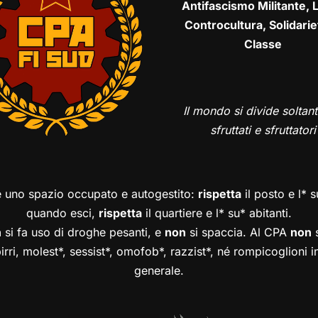
Antifascismo Militante, L
Controcultura, Solidarie
Classe
Il mondo si divide soltant
sfruttati e sfruttatori
è uno spazio occupato e autogestito:
rispetta
il posto e l* 
quando esci,
rispetta
il quartiere e l* su* abitanti.
n
si fa uso di droghe pesanti, e
non
si spaccia. Al CPA
non
s
birri, molest*, sessist*, omofob*, razzist*, né rompicoglioni 
generale.