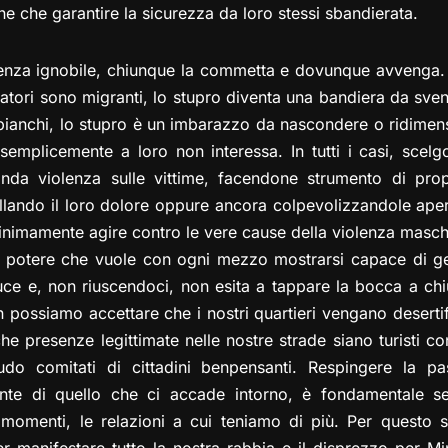
e che garantire la sicurezza da loro stessi sbandierata.
enza ignobile, chiunque la commetta e dovunque avvenga.
tatori sono migranti, lo stupro diventa una bandiera da svent
bianchi, lo stupro è un imbarazzo da nascondere o ridimen
o semplicemente a loro non interessa. In tutti i casi, sce
da violenza sulle vittime, facendone strumento di pro
lando il loro dolore oppure ancora colpevolizzandole aperta
inimamente agire contro le vere cause della violenza maschi
 potere che vuole con ogni mezzo mostrarsi capace di ges
ce e, non riuscendoci, non esita a tappare la bocca a c
n possiamo accettare che i nostri quartieri vengano desertifi
che presenze legittimate nelle nostre strade siano turisti co
seudo comitati di cittadini benpensanti. Respingere la pas
mente di quello che ci accade intorno, è fondamentale 
i momenti, le relazioni a cui teniamo di più. Per questo 