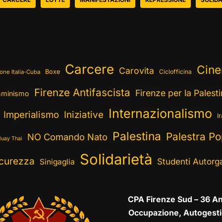
Carcere
Cin
Carovita
Boxe
Ciclofficina
one Italia-Cuba
Firenze Antifascista
Firenze per la Palest
minismo
Internazionalismo
Imperialismo
Iniziative
I
Palestina
Palestra Po
NO Comando Nato
uay Thai
Solidarietà
curezza
Studenti Autorga
Sinigaglia
CPA Firenze Sud – 36 An
Occupazione, Autogesti