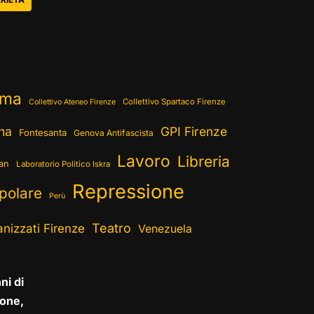
ema
Collettivo Spartaco Firenze
Collettivo Ateneo Firenze
ina
GPI Firenze
Fontesanta
Genova Antifascista
Lavoro
Libreria
ran
Laboratorio Politico Iskra
Repressione
polare
Perù
Teatro
nizzati Firenze
Venezuela
ni di
one,