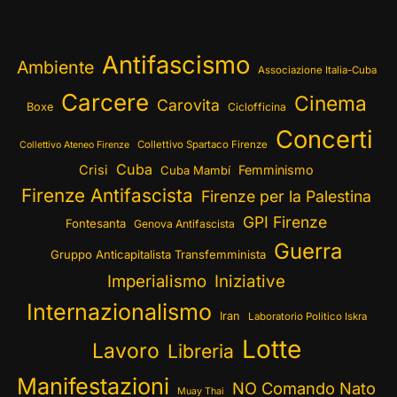
Antifascismo
Ambiente
Associazione Italia-Cuba
Carcere
Cinema
Carovita
Boxe
Ciclofficina
Concerti
Collettivo Spartaco Firenze
Collettivo Ateneo Firenze
Cuba
Crisi
Femminismo
Cuba Mambí
Firenze Antifascista
Firenze per la Palestina
GPI Firenze
Fontesanta
Genova Antifascista
Guerra
Gruppo Anticapitalista Transfemminista
Imperialismo
Iniziative
Internazionalismo
Iran
Laboratorio Politico Iskra
Lotte
Lavoro
Libreria
Manifestazioni
NO Comando Nato
Muay Thai