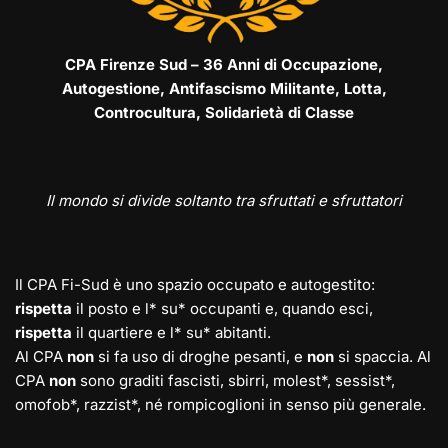
CPA Firenze Sud – 36 Anni di Occupazione,
Autogestione, Antifascismo Militante, Lotta,
Controcultura, Solidarietà di Classe
Il mondo si divide soltanto tra sfruttati e sfruttatori
Il CPA Fi-Sud è uno spazio occupato e autogestito:
rispetta
il posto e l* su* occupanti e, quando esci,
rispetta
il quartiere e l* su* abitanti.
Al CPA
non
si fa uso di droghe pesanti, e
non
si spaccia. Al
CPA
non
sono graditi fascisti, sbirri, molest*, sessist*,
omofob*, razzist*, né rompicoglioni in senso più generale.