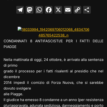
T
M
W
F
X
E
C
C
el
a
h
a
m
o
o
e
st
at
c
ai
p
n
gr
o
s
e
l
y
di
a
d
A
b
Li
vi
CONDANNATI 8 ANTIFASCISTI/E PER I FATTI DELLE
m
o
p
o
n
di
PIAGGE
n
p
o
k
Nella mattinata di oggi, 24 ottobre, è arrivato alla sentenza
k
di primo
grado il processo per i fatti risalenti al presidio che nel
dicembre
2014 impedì il comizio di Forza Nuova, che si sarebbe
dovuto svolgere
alle Piagge.
Il giudice ha emesso 8 condanne a un anno (per resistenza
pluriaggravata, adunata sediziosa, danneggiamento e porto