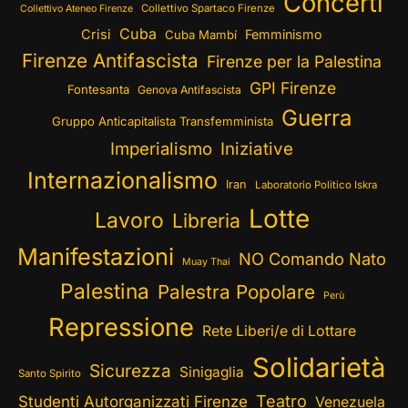
Concerti
Collettivo Spartaco Firenze
Collettivo Ateneo Firenze
Cuba
Crisi
Femminismo
Cuba Mambí
Firenze Antifascista
Firenze per la Palestina
GPI Firenze
Fontesanta
Genova Antifascista
Guerra
Gruppo Anticapitalista Transfemminista
Imperialismo
Iniziative
Internazionalismo
Iran
Laboratorio Politico Iskra
Lotte
Lavoro
Libreria
Manifestazioni
NO Comando Nato
Muay Thai
Palestina
Palestra Popolare
Perù
Repressione
Rete Liberi/e di Lottare
Solidarietà
Sicurezza
Sinigaglia
Santo Spirito
Teatro
Studenti Autorganizzati Firenze
Venezuela