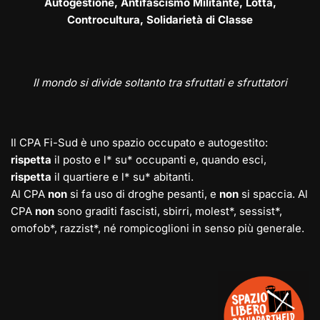
Autogestione, Antifascismo Militante, Lotta,
Controcultura, Solidarietà di Classe
Il mondo si divide soltanto tra sfruttati e sfruttatori
Il CPA Fi-Sud è uno spazio occupato e autogestito:
rispetta
il posto e l* su* occupanti e, quando esci,
rispetta
il quartiere e l* su* abitanti.
Al CPA
non
si fa uso di droghe pesanti, e
non
si spaccia. Al
CPA
non
sono graditi fascisti, sbirri, molest*, sessist*,
omofob*, razzist*, né rompicoglioni in senso più generale.