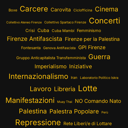
Carcere
Cinema
Carovita
Boxe
Ciclofficina
Concerti
Collettivo Spartaco Firenze
Collettivo Ateneo Firenze
Cuba
Crisi
Femminismo
Cuba Mambí
Firenze Antifascista
Firenze per la Palestina
GPI Firenze
Fontesanta
Genova Antifascista
Guerra
Gruppo Anticapitalista Transfemminista
Imperialismo
Iniziative
Internazionalismo
Iran
Laboratorio Politico Iskra
Lotte
Lavoro
Libreria
Manifestazioni
NO Comando Nato
Muay Thai
Palestina
Palestra Popolare
Perù
Repressione
Rete Liberi/e di Lottare