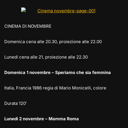
e
st
at
c
ai
p
n
gr
o
s
e
l
y
di
a
d
A
b
Li
vi
CINEMA DI NOVEMBRE
m
o
p
o
n
di
n
p
o
k
Domenica cena alle 20.30, proiezione alle 22.00
k
Lunedì cena alle 21, proiezione alle 22.30
Domenica 1 novembre – Speriamo che sia femmina
Italia, Francia 1986 regia di Mario Monicelli, colore
Durata 120′
Lunedì 2 novembre – Mamma Roma