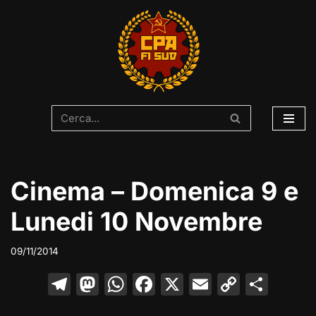
Vai
al
contenuto
Cinema – Domenica 9 e
Lunedi 10 Novembre
09/11/2014
T
M
W
F
X
E
C
C
el
a
h
a
m
o
o