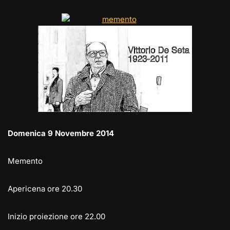
e
st
at
c
ai
p
n
gr
o
s
e
l
y
di
a
d
A
b
Li
vi
m
o
p
o
n
di
n
p
o
k
k
Domenica 9 Novembre 2014
Memento
Apericena ore 20.30
Inizio proiezione ore 22.00