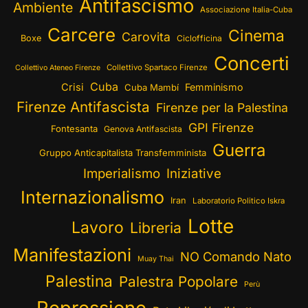
Antifascismo
Ambiente
Associazione Italia-Cuba
Carcere
Cinema
Carovita
Boxe
Ciclofficina
Concerti
Collettivo Spartaco Firenze
Collettivo Ateneo Firenze
Cuba
Crisi
Femminismo
Cuba Mambí
Firenze Antifascista
Firenze per la Palestina
GPI Firenze
Fontesanta
Genova Antifascista
Guerra
Gruppo Anticapitalista Transfemminista
Imperialismo
Iniziative
Internazionalismo
Iran
Laboratorio Politico Iskra
Lotte
Lavoro
Libreria
Manifestazioni
NO Comando Nato
Muay Thai
Palestina
Palestra Popolare
Perù