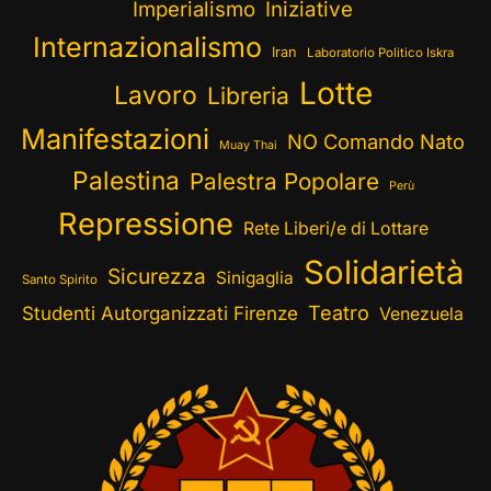
Imperialismo
Iniziative
Internazionalismo
Iran
Laboratorio Politico Iskra
Lotte
Lavoro
Libreria
Manifestazioni
NO Comando Nato
Muay Thai
Palestina
Palestra Popolare
Perù
Repressione
Rete Liberi/e di Lottare
Solidarietà
Sicurezza
Sinigaglia
Santo Spirito
Teatro
Studenti Autorganizzati Firenze
Venezuela