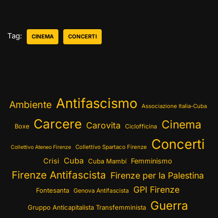
Tag:
CINEMA
CONCERTI
Antifascismo
Ambiente
Associazione Italia-Cuba
Carcere
Cinema
Carovita
Boxe
Ciclofficina
Concerti
Collettivo Spartaco Firenze
Collettivo Ateneo Firenze
Cuba
Crisi
Femminismo
Cuba Mambí
Firenze Antifascista
Firenze per la Palestina
GPI Firenze
Fontesanta
Genova Antifascista
Guerra
Gruppo Anticapitalista Transfemminista