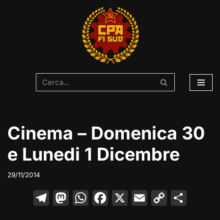
Vai
al
contenuto
Cinema – Domenica 30
e Lunedi 1 Dicembre
29/11/2014
T
M
W
F
X
E
C
C
el
a
h
a
m
o
o