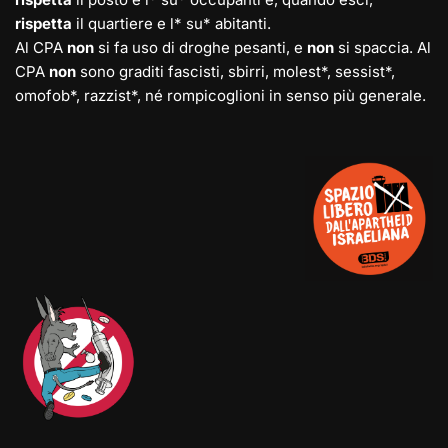
rispetta
il quartiere e l* su* abitanti.
Al CPA
non
si fa uso di droghe pesanti, e
non
si spaccia. Al
CPA
non
sono graditi fascisti, sbirri, molest*, sessist*,
omofob*, razzist*, né rompicoglioni in senso più generale.