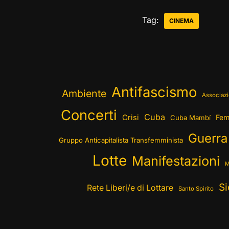
Tag:
CINEMA
Antifascismo
Ambiente
Associazi
Concerti
Cuba
Crisi
Fem
Cuba Mambí
Guerra
Gruppo Anticapitalista Transfemminista
Lotte
Manifestazioni
M
Si
Rete Liberi/e di Lottare
Santo Spirito