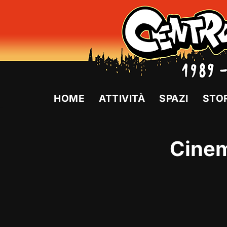
Vai
al
contenuto
HOME
ATTIVITÀ
SPAZI
STO
Cinem