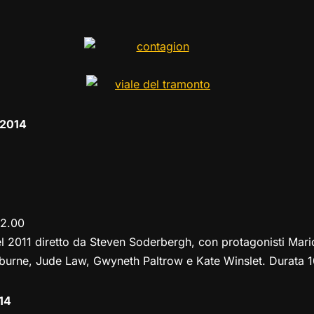
el
a
h
a
m
o
o
e
st
at
c
ai
p
n
gr
o
s
e
l
y
di
a
d
A
b
Li
vi
m
o
p
o
n
di
n
p
o
k
 2014
k
22.00
l 2011 diretto da Steven Soderbergh, con protagonisti Mario
urne, Jude Law, Gwyneth Paltrow e Kate Winslet. Durata 1
14