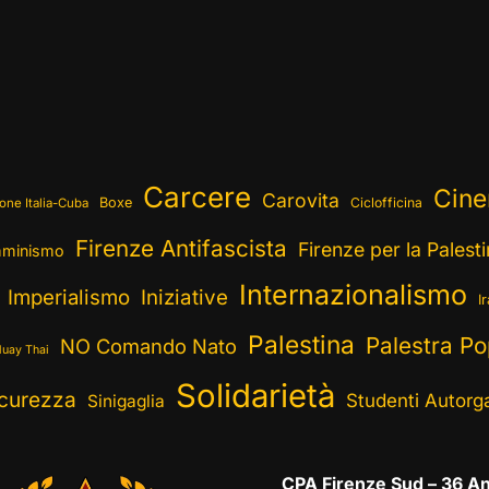
Carcere
Cin
Carovita
Boxe
Ciclofficina
one Italia-Cuba
Firenze Antifascista
Firenze per la Palest
minismo
Internazionalismo
Imperialismo
Iniziative
I
Palestina
Palestra Po
NO Comando Nato
uay Thai
Solidarietà
curezza
Studenti Autorga
Sinigaglia
CPA Firenze Sud – 36 An