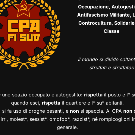
Occupazione, Autogesti
Antifascismo Militante, L
Controcultura, Solidarie
Classe
Il mondo si divide soltant
sfruttati e sfruttatori
è uno spazio occupato e autogestito:
rispetta
il posto e l* 
quando esci,
rispetta
il quartiere e l* su* abitanti.
n
si fa uso di droghe pesanti, e
non
si spaccia. Al CPA
non
s
birri, molest*, sessist*, omofob*, razzist*, né rompicoglioni 
generale.