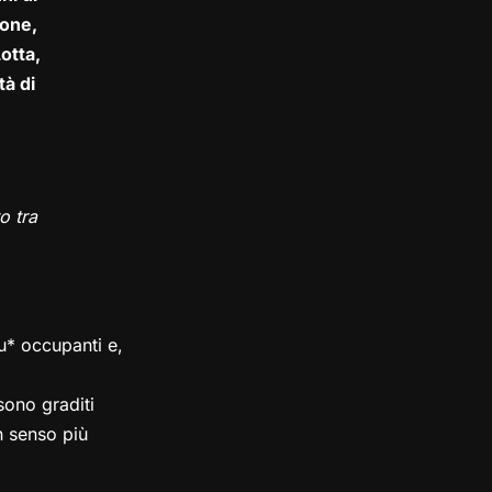
one,
otta,
tà di
o tra
su* occupanti e,
ono graditi
in senso più