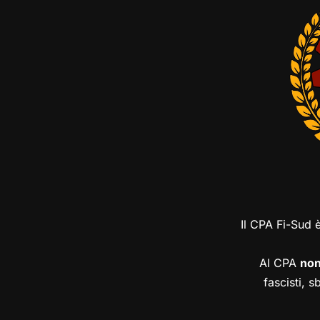
Il CPA Fi-Sud 
Al CPA
no
fascisti, s