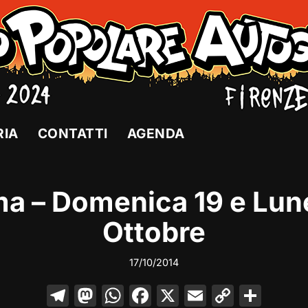
RIA
CONTATTI
AGENDA
a – Domenica 19 e Lun
Ottobre
17/10/2014
T
M
W
F
X
E
C
C