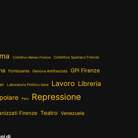
ema
Collettivo Spartaco Firenze
Collettivo Ateneo Firenze
ina
GPI Firenze
Fontesanta
Genova Antifascista
Lavoro
Libreria
ran
Laboratorio Politico Iskra
Repressione
polare
Perù
Teatro
nizzati Firenze
Venezuela
ni di