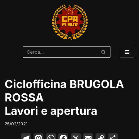
Vai
al
contenuto
Ciclofficina BRUGOLA
ROSSA
Lavori e apertura
25/02/2021
T
M
W
F
X
E
C
C