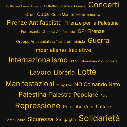
Concerti
Collettivo Spartaco Firenze
Collettivo Ateneo Firenze
Cuba
Crisi
Femminismo
Cuba Mambí
Firenze Antifascista
Firenze per la Palestina
GPI Firenze
Fontesanta
Genova Antifascista
Guerra
Gruppo Anticapitalista Transfemminista
Imperialismo
Iniziative
Internazionalismo
Iran
Laboratorio Politico Iskra
Lotte
Lavoro
Libreria
Manifestazioni
NO Comando Nato
Muay Thai
Palestina
Palestra Popolare
Perù
Repressione
Rete Liberi/e di Lottare
Solidarietà
Sicurezza
Sinigaglia
Santo Spirito