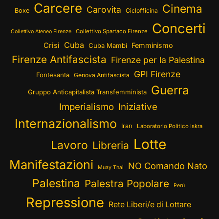
Carcere
Cinema
Carovita
Boxe
Ciclofficina
Concerti
Collettivo Spartaco Firenze
Collettivo Ateneo Firenze
Cuba
Crisi
Femminismo
Cuba Mambí
Firenze Antifascista
Firenze per la Palestina
GPI Firenze
Fontesanta
Genova Antifascista
Guerra
Gruppo Anticapitalista Transfemminista
Imperialismo
Iniziative
Internazionalismo
Iran
Laboratorio Politico Iskra
Lotte
Lavoro
Libreria
Manifestazioni
NO Comando Nato
Muay Thai
Palestina
Palestra Popolare
Perù
Repressione
Rete Liberi/e di Lottare