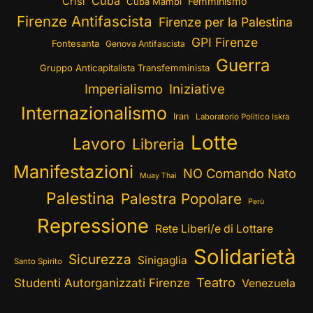
Cuba
Crisi
Femminismo
Cuba Mambí
Firenze Antifascista
Firenze per la Palestina
GPI Firenze
Fontesanta
Genova Antifascista
Guerra
Gruppo Anticapitalista Transfemminista
Imperialismo
Iniziative
Internazionalismo
Iran
Laboratorio Politico Iskra
Lotte
Lavoro
Libreria
Manifestazioni
NO Comando Nato
Muay Thai
Palestina
Palestra Popolare
Perù
Repressione
Rete Liberi/e di Lottare
Solidarietà
Sicurezza
Sinigaglia
Santo Spirito
Teatro
Studenti Autorganizzati Firenze
Venezuela