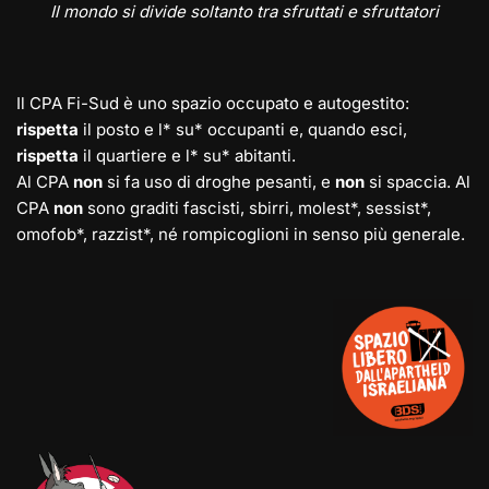
Il mondo si divide soltanto tra sfruttati e sfruttatori
Il CPA Fi-Sud è uno spazio occupato e autogestito:
rispetta
il posto e l* su* occupanti e, quando esci,
rispetta
il quartiere e l* su* abitanti.
Al CPA
non
si fa uso di droghe pesanti, e
non
si spaccia. Al
CPA
non
sono graditi fascisti, sbirri, molest*, sessist*,
omofob*, razzist*, né rompicoglioni in senso più generale.