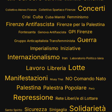
Concerti
Collettivo Spartaco Firenze
Collettivo Ateneo Firenze
Cuba
Crisi
Femminismo
Cuba Mambí
Firenze Antifascista
Firenze per la Palestina
GPI Firenze
Fontesanta
Genova Antifascista
Guerra
Gruppo Anticapitalista Transfemminista
Imperialismo
Iniziative
Internazionalismo
Iran
Laboratorio Politico Iskra
Lotte
Lavoro
Libreria
Manifestazioni
NO Comando Nato
Muay Thai
Palestina
Palestra Popolare
Perù
Repressione
Rete Liberi/e di Lottare
Solidarietà
Sicurezza
Sinigaglia
Santo Spirito