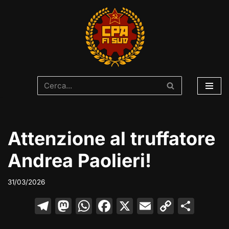
Vai
al
contenuto
Attenzione al truffatore
Andrea Paolieri!
31/03/2026
T
M
W
F
X
E
C
C
el
a
h
a
m
o
o