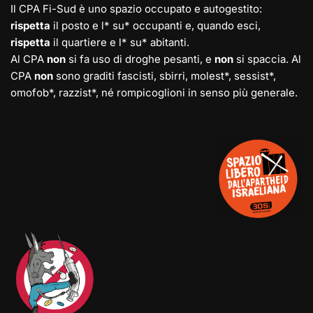
Il CPA Fi-Sud è uno spazio occupato e autogestito:
rispetta
il posto e l* su* occupanti e, quando esci,
rispetta
il quartiere e l* su* abitanti.
Al CPA
non
si fa uso di droghe pesanti, e
non
si spaccia. Al
CPA
non
sono graditi fascisti, sbirri, molest*, sessist*,
omofob*, razzist*, né rompicoglioni in senso più generale.