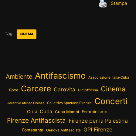
Stampa
Tag:
CINEMA
Antifascismo
Ambiente
Associazione Italia-Cuba
Carcere
Cinema
Carovita
Boxe
Ciclofficina
Concerti
Collettivo Spartaco Firenze
Collettivo Ateneo Firenze
Cuba
Crisi
Femminismo
Cuba Mambí
Firenze Antifascista
Firenze per la Palestina
GPI Firenze
Fontesanta
Genova Antifascista