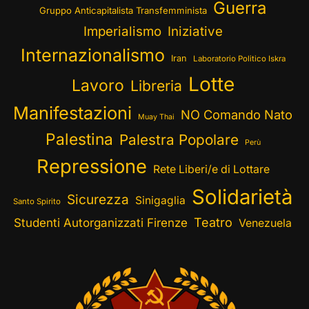
Guerra
Gruppo Anticapitalista Transfemminista
Imperialismo
Iniziative
Internazionalismo
Iran
Laboratorio Politico Iskra
Lotte
Lavoro
Libreria
Manifestazioni
NO Comando Nato
Muay Thai
Palestina
Palestra Popolare
Perù
Repressione
Rete Liberi/e di Lottare
Solidarietà
Sicurezza
Sinigaglia
Santo Spirito
Teatro
Studenti Autorganizzati Firenze
Venezuela