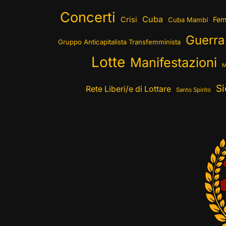
Concerti
Cuba
Crisi
Fem
Cuba Mambí
Guerra
Gruppo Anticapitalista Transfemminista
Lotte
Manifestazioni
M
Si
Rete Liberi/e di Lottare
Santo Spirito