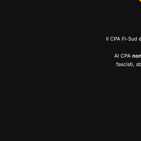
Il CPA Fi-Sud 
Al CPA
no
fascisti, s