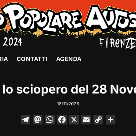
RIA
CONTATTI
AGENDA
 lo sciopero del 28 No
18/11/2025
T
M
W
F
X
E
C
C
el
a
h
a
m
o
o