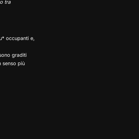
o tra
su* occupanti e,
ono graditi
in senso più