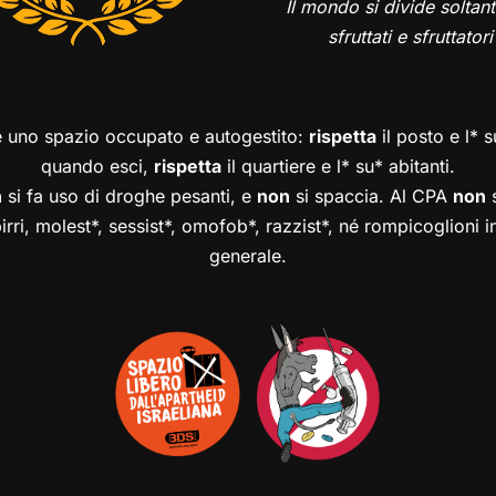
Il mondo si divide soltant
sfruttati e sfruttatori
è uno spazio occupato e autogestito:
rispetta
il posto e l* 
quando esci,
rispetta
il quartiere e l* su* abitanti.
n
si fa uso di droghe pesanti, e
non
si spaccia. Al CPA
non
s
birri, molest*, sessist*, omofob*, razzist*, né rompicoglioni 
generale.