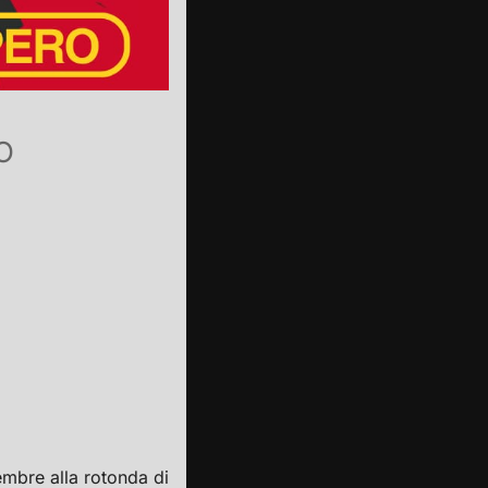
O
ar
Office 365
embre alla rotonda di