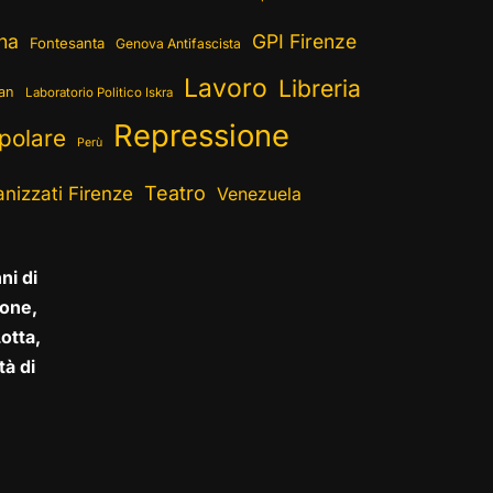
ina
GPI Firenze
Fontesanta
Genova Antifascista
Lavoro
Libreria
ran
Laboratorio Politico Iskra
Repressione
polare
Perù
Teatro
nizzati Firenze
Venezuela
ni di
one,
otta,
tà di