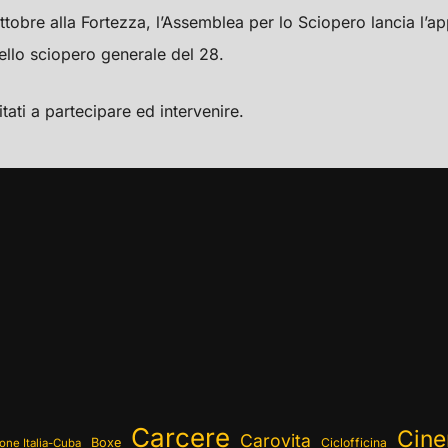
tobre alla Fortezza, l’Assemblea per lo Sciopero lancia l’a
llo sciopero generale del 28.
itati a partecipare ed intervenire.
Carcere
Cin
Carovita
Boxe
Ciclofficina
one Italia-Cuba