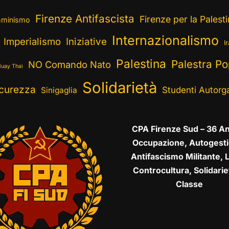
Firenze Antifascista
Firenze per la Palest
minismo
Internazionalismo
Imperialismo
Iniziative
I
Palestina
Palestra Po
NO Comando Nato
uay Thai
Solidarietà
curezza
Studenti Autorga
Sinigaglia
CPA Firenze Sud – 36 An
Occupazione, Autogesti
Antifascismo Militante, L
Controcultura, Solidarie
Classe