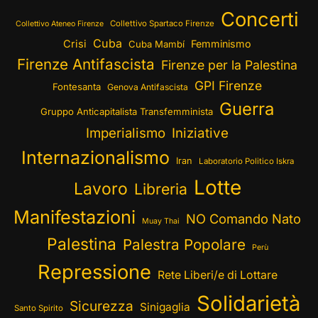
Concerti
Collettivo Spartaco Firenze
Collettivo Ateneo Firenze
Cuba
Crisi
Femminismo
Cuba Mambí
Firenze Antifascista
Firenze per la Palestina
GPI Firenze
Fontesanta
Genova Antifascista
Guerra
Gruppo Anticapitalista Transfemminista
Imperialismo
Iniziative
Internazionalismo
Iran
Laboratorio Politico Iskra
Lotte
Lavoro
Libreria
Manifestazioni
NO Comando Nato
Muay Thai
Palestina
Palestra Popolare
Perù
Repressione
Rete Liberi/e di Lottare
Solidarietà
Sicurezza
Sinigaglia
Santo Spirito