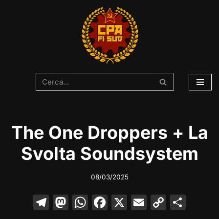
Vai
al
contenuto
The One Droppers + La
Svolta Soundsystem
08/03/2025
T
M
W
F
X
E
C
C
el
a
h
a
m
o
o