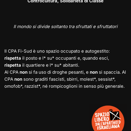
Controcultura, Solidarietà di Classe
Il mondo si divide soltanto tra sfruttati e sfruttatori
Il CPA Fi-Sud è uno spazio occupato e autogestito:
rispetta
il posto e l* su* occupanti e, quando esci,
rispetta
il quartiere e l* su* abitanti.
Al CPA
non
si fa uso di droghe pesanti, e
non
si spaccia. Al
CPA
non
sono graditi fascisti, sbirri, molest*, sessist*,
omofob*, razzist*, né rompicoglioni in senso più generale.