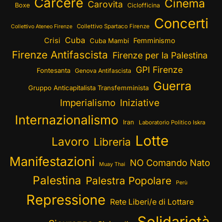
Carcere
Cinema
Carovita
Boxe
Ciclofficina
Concerti
Collettivo Spartaco Firenze
Collettivo Ateneo Firenze
Cuba
Crisi
Femminismo
Cuba Mambí
Firenze Antifascista
Firenze per la Palestina
GPI Firenze
Fontesanta
Genova Antifascista
Guerra
Gruppo Anticapitalista Transfemminista
Imperialismo
Iniziative
Internazionalismo
Iran
Laboratorio Politico Iskra
Lotte
Lavoro
Libreria
Manifestazioni
NO Comando Nato
Muay Thai
Palestina
Palestra Popolare
Perù
Repressione
Rete Liberi/e di Lottare
Solidarietà