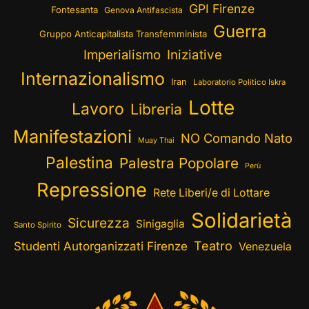
GPI Firenze
Fontesanta
Genova Antifascista
Guerra
Gruppo Anticapitalista Transfemminista
Imperialismo
Iniziative
Internazionalismo
Iran
Laboratorio Politico Iskra
Lotte
Lavoro
Libreria
Manifestazioni
NO Comando Nato
Muay Thai
Palestina
Palestra Popolare
Perù
Repressione
Rete Liberi/e di Lottare
Solidarietà
Sicurezza
Sinigaglia
Santo Spirito
Teatro
Studenti Autorganizzati Firenze
Venezuela