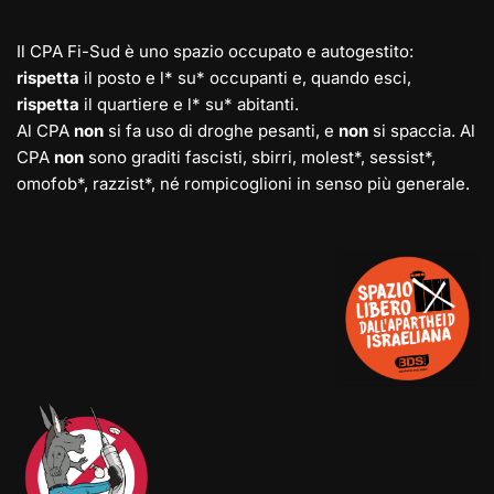
Il CPA Fi-Sud è uno spazio occupato e autogestito:
rispetta
il posto e l* su* occupanti e, quando esci,
rispetta
il quartiere e l* su* abitanti.
Al CPA
non
si fa uso di droghe pesanti, e
non
si spaccia. Al
CPA
non
sono graditi fascisti, sbirri, molest*, sessist*,
omofob*, razzist*, né rompicoglioni in senso più generale.