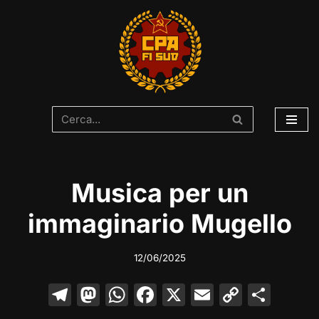
Vai
al
contenuto
Musica per un
immaginario Mugello
12/06/2025
T
M
W
F
X
E
C
C
el
a
h
a
m
o
o