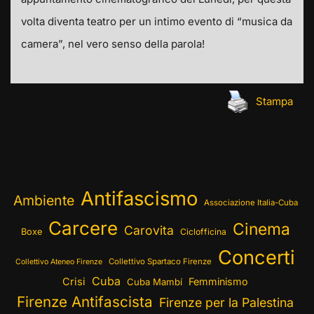
volta diventa teatro per un intimo evento di “musica da
camera”, nel vero senso della parola!
Stampa
Antifascismo
Ambiente
Associazione Italia-Cuba
Carcere
Cinema
Carovita
Boxe
Ciclofficina
Concerti
Collettivo Spartaco Firenze
Collettivo Ateneo Firenze
Cuba
Crisi
Femminismo
Cuba Mambí
Firenze Antifascista
Firenze per la Palestina