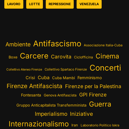
LAVORO
LOTTE
REPRESSIONE
VENEZUELA
Antifascismo
Ambiente
Associazione Italia-Cuba
Carcere
Cinema
Carovita
Boxe
Ciclofficina
Concerti
Collettivo Spartaco Firenze
Collettivo Ateneo Firenze
Cuba
Crisi
Femminismo
Cuba Mambí
Firenze Antifascista
Firenze per la Palestina
GPI Firenze
Fontesanta
Genova Antifascista
Guerra
Gruppo Anticapitalista Transfemminista
Imperialismo
Iniziative
Internazionalismo
Iran
Laboratorio Politico Iskra