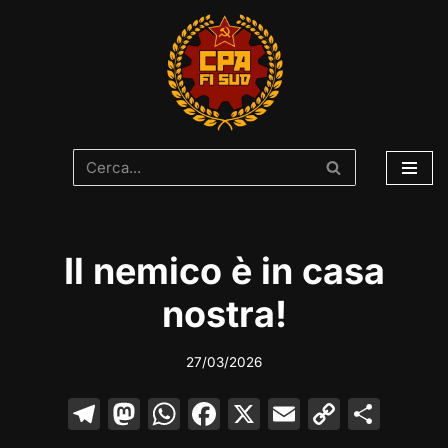
Vai
al
contenuto
Il nemico è in casa
nostra!
27/03/2026
T
M
W
F
X
E
C
C
el
a
h
a
m
o
o