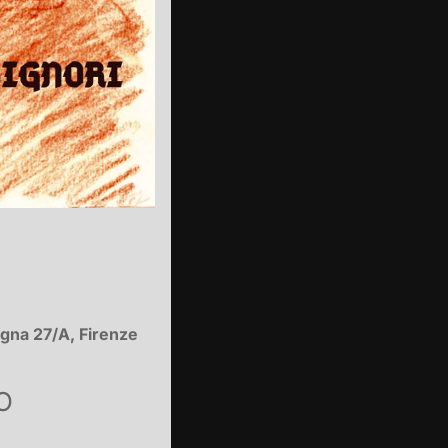
agna 27/A, Firenze
O
ar
Office 365