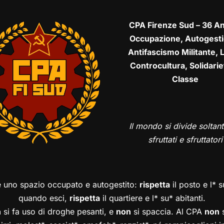
CPA Firenze Sud – 36 An
Occupazione, Autogesti
Antifascismo Militante, L
Controcultura, Solidarie
Classe
Il mondo si divide soltant
sfruttati e sfruttatori
è uno spazio occupato e autogestito:
rispetta
il posto e l* 
quando esci,
rispetta
il quartiere e l* su* abitanti.
n
si fa uso di droghe pesanti, e
non
si spaccia. Al CPA
non
s