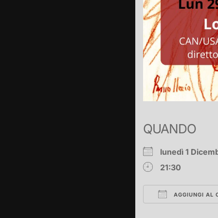
QUANDO
lunedì 1 Dicem
21:30
AGGIUNGI AL 
Download ICS