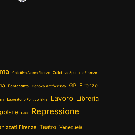
ema
Collettivo Spartaco Firenze
Collettivo Ateneo Firenze
ina
GPI Firenze
Fontesanta
Genova Antifascista
Lavoro
Libreria
ran
Laboratorio Politico Iskra
Repressione
polare
Perù
Teatro
nizzati Firenze
Venezuela