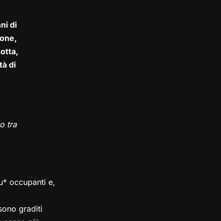
ni di
one,
otta,
tà di
o tra
su* occupanti e,
ono graditi