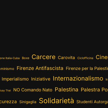
Carcere
Cin
Carovita
Boxe
Ciclofficina
one Italia-Cuba
Firenze Antifascista
Firenze per la Palest
minismo
Internazionalismo
Imperialismo
Iniziative
I
Palestina
Palestra Po
NO Comando Nato
uay Thai
Solidarietà
curezza
Studenti Autorga
Sinigaglia