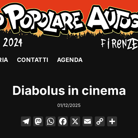
RIA
CONTATTI
AGENDA
Diabolus in cinema
01/12/2025
T
M
W
F
X
E
C
C
el
a
h
a
m
o
o