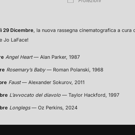
Proiezioni
dì 29 Dicembre
, la nuova rassegna cinematografica a cura d
e Jo LaFace!
re
Angel Heart
— Alan Parker, 1987
re
Rosemary’s Baby
— Roman Polanski, 1968
bre
Faust
— Alexander Sokurov, 2011
bre
L’avvocato del diavolo
— Taylor Hackford, 1997
bre
Longlegs
— Oz Perkins, 2024