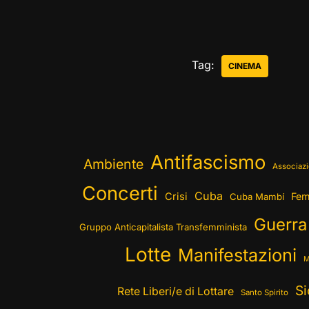
Tag:
CINEMA
Antifascismo
Ambiente
Associazi
Concerti
Cuba
Crisi
Fem
Cuba Mambí
Guerra
Gruppo Anticapitalista Transfemminista
Lotte
Manifestazioni
M
Si
Rete Liberi/e di Lottare
Santo Spirito