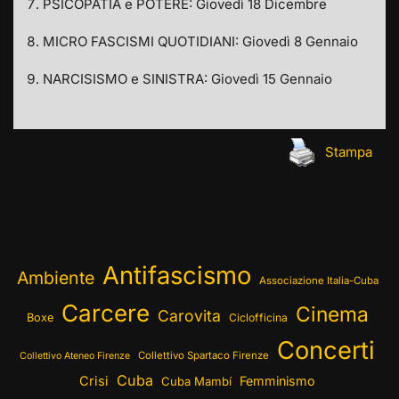
PSICOPATIA e POTERE: Giovedì 18 Dicembre
MICRO FASCISMI QUOTIDIANI: Giovedì 8 Gennaio
NARCISISMO e SINISTRA: Giovedì 15 Gennaio
Stampa
Antifascismo
Ambiente
Associazione Italia-Cuba
Carcere
Cinema
Carovita
Boxe
Ciclofficina
Concerti
Collettivo Spartaco Firenze
Collettivo Ateneo Firenze
Cuba
Crisi
Femminismo
Cuba Mambí