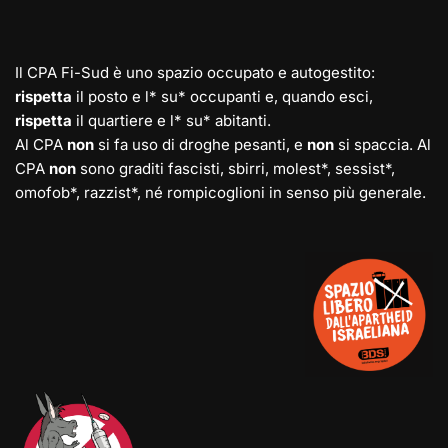
Il CPA Fi-Sud è uno spazio occupato e autogestito:
rispetta
il posto e l* su* occupanti e, quando esci,
rispetta
il quartiere e l* su* abitanti.
Al CPA
non
si fa uso di droghe pesanti, e
non
si spaccia. Al
CPA
non
sono graditi fascisti, sbirri, molest*, sessist*,
omofob*, razzist*, né rompicoglioni in senso più generale.