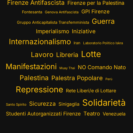
Firenze Antifascista
Firenze per la Palestina
GPI Firenze
Fontesanta
Genova Antifascista
Guerra
Gruppo Anticapitalista Transfemminista
Imperialismo
Iniziative
Internazionalismo
Iran
Laboratorio Politico Iskra
Lotte
Lavoro
Libreria
Manifestazioni
NO Comando Nato
Muay Thai
Palestina
Palestra Popolare
Perù
Repressione
Rete Liberi/e di Lottare
Solidarietà
Sicurezza
Sinigaglia
Santo Spirito
Teatro
Studenti Autorganizzati Firenze
Venezuela