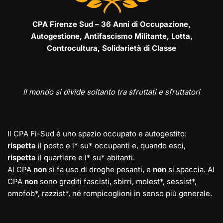
CPA Firenze Sud – 36 Anni di Occupazione,
Autogestione, Antifascismo Militante, Lotta,
Controcultura, Solidarietà di Classe
Il mondo si divide soltanto tra sfruttati e sfruttatori
Il CPA Fi-Sud è uno spazio occupato e autogestito:
rispetta
il posto e l* su* occupanti e, quando esci,
rispetta
il quartiere e l* su* abitanti.
Al CPA
non
si fa uso di droghe pesanti, e
non
si spaccia. Al
CPA
non
sono graditi fascisti, sbirri, molest*, sessist*,
omofob*, razzist*, né rompicoglioni in senso più generale.