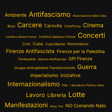
Antifascismo
Ambiente
Associazione Italia-Cuba
Carcere
Cinema
Carovita
Boxe
Ciclofficina
Concerti
Collettivo Spartaco Firenze
Collettivo Ateneo Firenze
Cuba
Crisi
Femminismo
Cuba Mambí
Firenze Antifascista
Firenze per la Palestina
GPI Firenze
Fontesanta
Genova Antifascista
Guerra
Gruppo Anticapitalista Transfemminista
Imperialismo
Iniziative
Internazionalismo
Iran
Laboratorio Politico Iskra
Lotte
Lavoro
Libreria
Manifestazioni
NO Comando Nato
Muay Thai