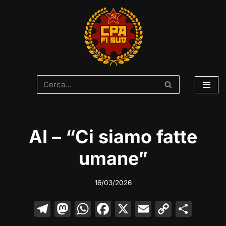
Vai
al
contenuto
AI – “Ci siamo fatte
umane”
16/03/2026
T
M
W
F
X
E
C
C
el
a
h
a
m
o
o