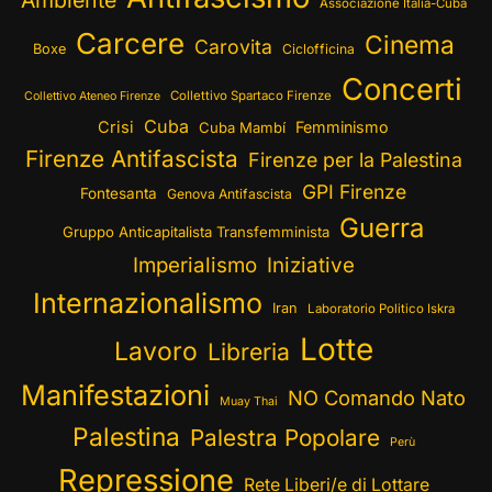
Associazione Italia-Cuba
Carcere
Cinema
Carovita
Boxe
Ciclofficina
Concerti
Collettivo Spartaco Firenze
Collettivo Ateneo Firenze
Cuba
Crisi
Femminismo
Cuba Mambí
Firenze Antifascista
Firenze per la Palestina
GPI Firenze
Fontesanta
Genova Antifascista
Guerra
Gruppo Anticapitalista Transfemminista
Imperialismo
Iniziative
Internazionalismo
Iran
Laboratorio Politico Iskra
Lotte
Lavoro
Libreria
Manifestazioni
NO Comando Nato
Muay Thai
Palestina
Palestra Popolare
Perù
Repressione
Rete Liberi/e di Lottare