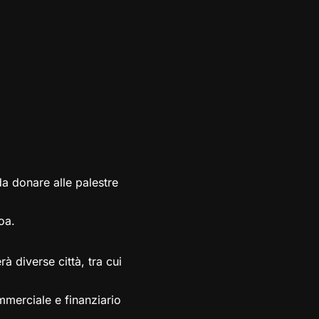
da donare alle palestre
oa.
à diverse città, tra cui
mmerciale e finanziario