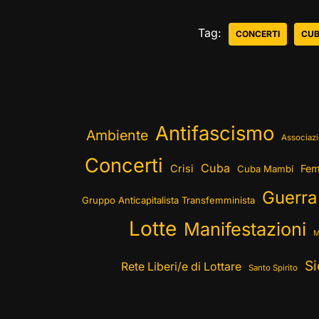
Tag:
CONCERTI
CU
Antifascismo
Ambiente
Associazi
Concerti
Cuba
Crisi
Fem
Cuba Mambí
Guerra
Gruppo Anticapitalista Transfemminista
Lotte
Manifestazioni
M
Si
Rete Liberi/e di Lottare
Santo Spirito