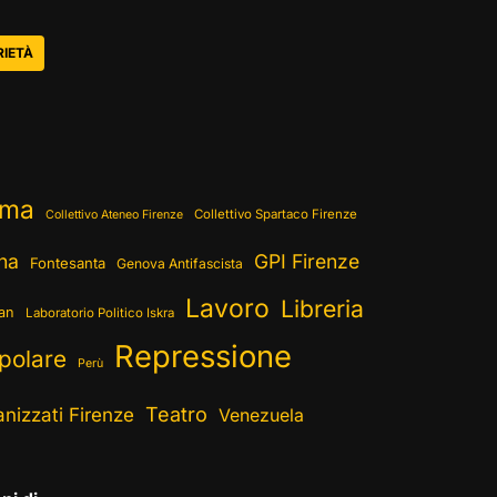
RIETÀ
ema
Collettivo Spartaco Firenze
Collettivo Ateneo Firenze
ina
GPI Firenze
Fontesanta
Genova Antifascista
Lavoro
Libreria
ran
Laboratorio Politico Iskra
Repressione
polare
Perù
Teatro
nizzati Firenze
Venezuela