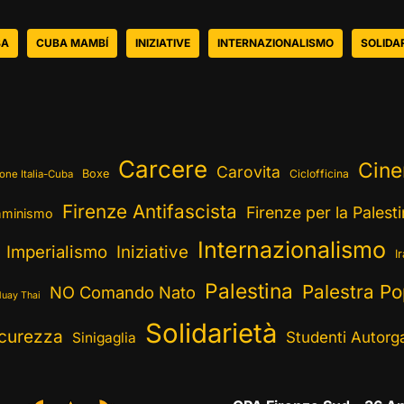
BA
CUBA MAMBÍ
INIZIATIVE
INTERNAZIONALISMO
SOLIDA
Carcere
Cin
Carovita
Boxe
Ciclofficina
one Italia-Cuba
Firenze Antifascista
Firenze per la Palest
minismo
Internazionalismo
Imperialismo
Iniziative
I
Palestina
Palestra Po
NO Comando Nato
uay Thai
Solidarietà
curezza
Studenti Autorga
Sinigaglia