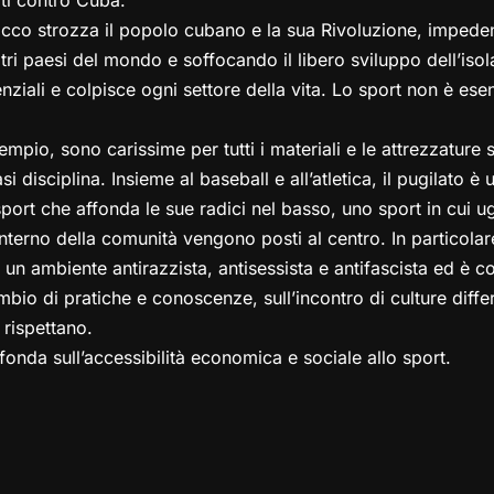
locco strozza il popolo cubano e la sua Rivoluzione, impe
ri paesi del mondo e soffocando il libero sviluppo dell’isola
enziali e colpisce ogni settore della vita. Lo sport non è e
mpio, sono carissime per tutti i materiali e le attrezzature
iasi disciplina. Insieme al baseball e all’atletica, il pugilato è
port che affonda le sue radici nel basso, uno sport in cui u
interno della comunità vengono posti al centro. In particolar
i un ambiente antirazzista, antisessista e antifascista ed è co
mbio di pratiche e conoscenze, sull’incontro di culture diff
 rispettano.
 fonda sull’accessibilità economica e sociale allo sport.