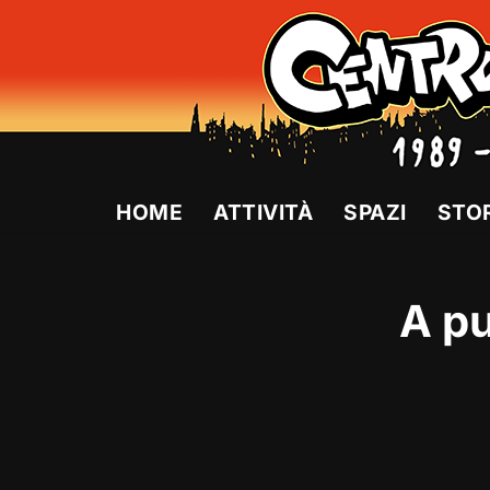
Vai
al
contenuto
HOME
ATTIVITÀ
SPAZI
STO
A pu