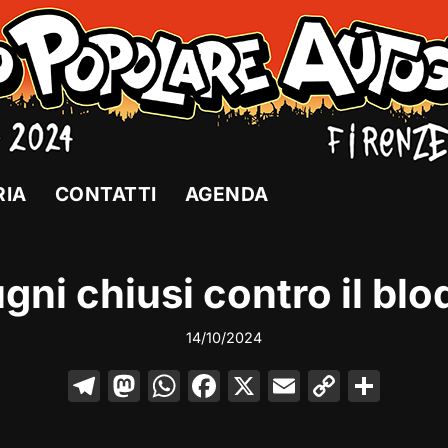
RIA
CONTATTI
AGENDA
gni chiusi contro il bl
14/10/2024
T
M
W
F
X
E
C
C
el
a
h
a
m
o
o