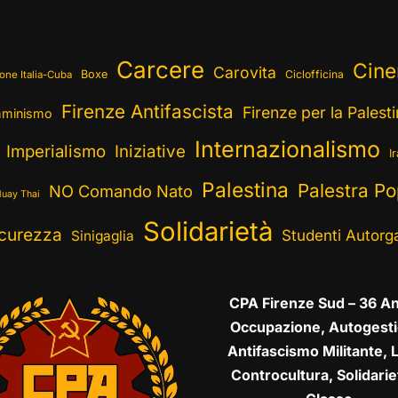
Carcere
Cin
Carovita
Boxe
Ciclofficina
one Italia-Cuba
Firenze Antifascista
Firenze per la Palest
minismo
Internazionalismo
Imperialismo
Iniziative
I
Palestina
Palestra Po
NO Comando Nato
uay Thai
Solidarietà
curezza
Studenti Autorga
Sinigaglia
CPA Firenze Sud – 36 An
Occupazione, Autogesti
Antifascismo Militante, L
Controcultura, Solidarie