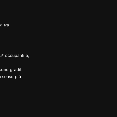
o tra
su* occupanti e,
ono graditi
in senso più