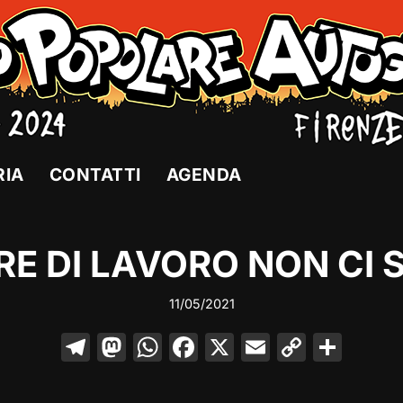
RIA
CONTATTI
AGENDA
RE DI LAVORO NON CI 
11/05/2021
T
M
W
F
X
E
C
C
el
a
h
a
m
o
o