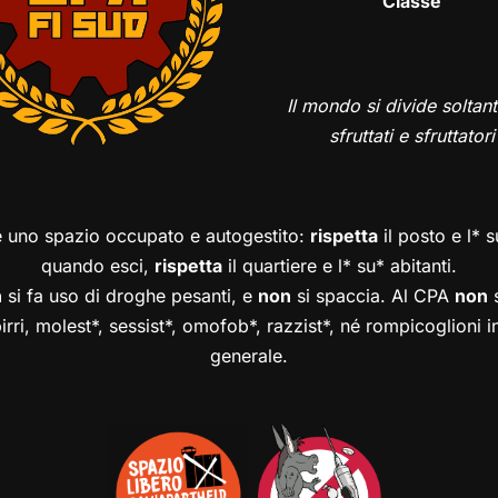
Classe
Il mondo si divide soltant
sfruttati e sfruttatori
è uno spazio occupato e autogestito:
rispetta
il posto e l* 
quando esci,
rispetta
il quartiere e l* su* abitanti.
n
si fa uso di droghe pesanti, e
non
si spaccia. Al CPA
non
s
birri, molest*, sessist*, omofob*, razzist*, né rompicoglioni 
generale.