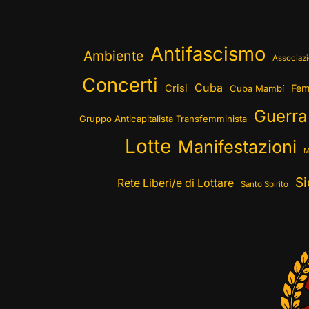
Antifascismo
Ambiente
Associazi
Concerti
Cuba
Crisi
Fem
Cuba Mambí
Guerra
Gruppo Anticapitalista Transfemminista
Lotte
Manifestazioni
M
Si
Rete Liberi/e di Lottare
Santo Spirito