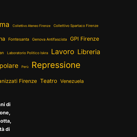
ema
Collettivo Spartaco Firenze
Collettivo Ateneo Firenze
ina
GPI Firenze
Fontesanta
Genova Antifascista
Lavoro
Libreria
ran
Laboratorio Politico Iskra
Repressione
polare
Perù
Teatro
nizzati Firenze
Venezuela
ni di
one,
otta,
tà di