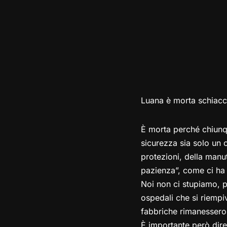
Luana è morta schiacci
È morta perché chiunq
sicurezza sia solo un co
protezioni, della manu
pazienza”, come ci ha 
Noi non ci stupiamo, p
ospedali che si riempiv
fabbriche rimanessero 
È importante però dire