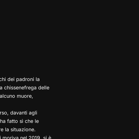
hi dei padroni la
ora chissenefrega delle
ualcuno muore,
so, davanti agli
ha fatto sì che le
e la situazione.
 moriva nel 2019, si è