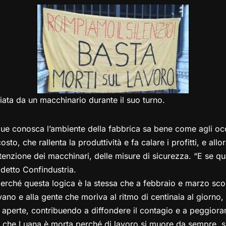
e
st
at
c
ai
p
n
gr
o
s
e
l
y
di
a
d
A
b
Li
vi
m
o
p
o
n
di
n
p
o
k
k
ata da un macchinario durante il suo turno.
ue conosca l’ambiente della fabbrica sa bene come agli occ
sto, che rallenta la produttività e fa calare i profitti, e all
tenzione dei macchinari, delle misure di sicurezza. “E se q
detto Confindustria.
erché questa logica è la stessa che a febbraio e marzo scor
ano e alla gente che moriva al ritmo di centinaia al giorno, 
aperte, contribuendo a diffondere il contagio e a peggiorar
 che Luana è morta perché di lavoro si muore da sempre, si