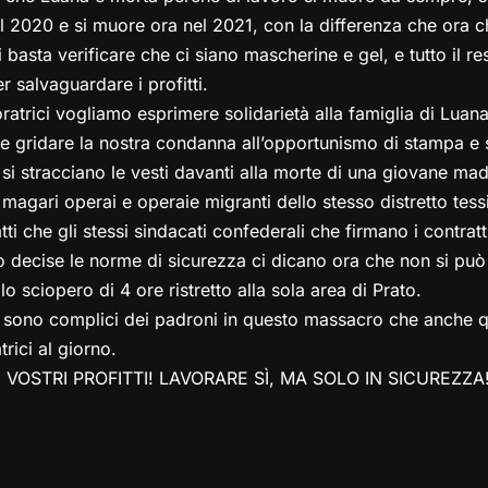
l 2020 e si muore ora nel 2021, con la differenza che ora ch
 basta verificare che ci siano mascherine e gel, e tutto il r
 salvaguardare i profitti.
atrici vogliamo esprimere solidarietà alla famiglia di Luana e
 gridare la nostra condanna all’opportunismo di stampa e s
 stracciano le vesti davanti alla morte di una giovane mad
agari operai e operaie migranti dello stesso distretto tessi
ti che gli stessi sindacati confederali che firmano i contrat
no decise le norme di sicurezza ci dicano ora che non si può
 sciopero di 4 ore ristretto alla sola area di Prato.
 sono complici dei padroni in questo massacro che anche q
trici al giorno.
VOSTRI PROFITTI! LAVORARE SÌ, MA SOLO IN SICUREZZA