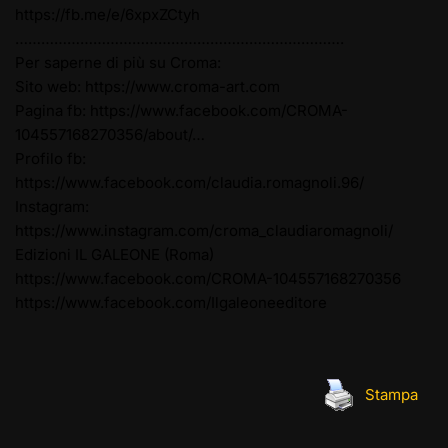
https://fb.me/e/6xpxZCtyh
………………………………………………………………….
Per saperne di più su Croma:
Sito web:
https://www.croma-art.com
Pagina fb:
https://www.facebook.com/CROMA-
104557168270356/about/…
Profilo fb:
https://www.facebook.com/claudia.romagnoli.96/
Instagram:
https://www.instagram.com/croma_claudiaromagnoli/
Edizioni IL GALEONE (Roma)
https://www.facebook.com/CROMA-104557168270356
https://www.facebook.com/Ilgaleoneeditore
Stampa