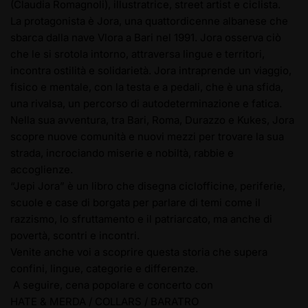
(Claudia Romagnoli), illustratrice, street artist e ciclista.
La protagonista è Jora, una quattordicenne albanese che
sbarca dalla nave Vlora a Bari nel 1991. Jora osserva ciò
che le si srotola intorno, attraversa lingue e territori,
incontra ostilità e solidarietà. Jora intraprende un viaggio,
fisico e mentale, con la testa e a pedali, che è una sfida,
una rivalsa, un percorso di autodeterminazione e fatica.
Nella sua avventura, tra Bari, Roma, Durazzo e Kukes, Jora
scopre nuove comunità e nuovi mezzi per trovare la sua
strada, incrociando miserie e nobiltà, rabbie e
accoglienze.
“Jepi Jora” è un libro che disegna ciclofficine, periferie,
scuole e case di borgata per parlare di temi come il
razzismo, lo sfruttamento e il patriarcato, ma anche di
povertà, scontri e incontri.
Venite anche voi a scoprire questa storia che supera
confini, lingue, categorie e differenze.
A seguire, cena popolare e concerto con
HATE & MERDA / COLLARS / BARATRO