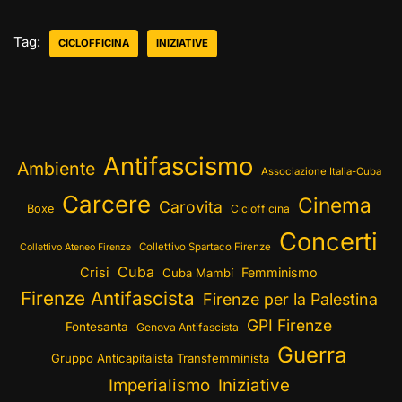
Tag:
CICLOFFICINA
INIZIATIVE
Antifascismo
Ambiente
Associazione Italia-Cuba
Carcere
Cinema
Carovita
Boxe
Ciclofficina
Concerti
Collettivo Spartaco Firenze
Collettivo Ateneo Firenze
Cuba
Crisi
Femminismo
Cuba Mambí
Firenze Antifascista
Firenze per la Palestina
GPI Firenze
Fontesanta
Genova Antifascista
Guerra
Gruppo Anticapitalista Transfemminista
Imperialismo
Iniziative