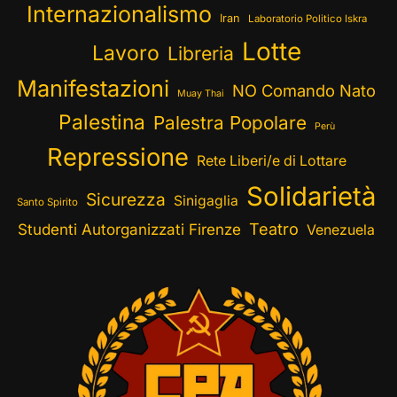
Internazionalismo
Iran
Laboratorio Politico Iskra
Lotte
Lavoro
Libreria
Manifestazioni
NO Comando Nato
Muay Thai
Palestina
Palestra Popolare
Perù
Repressione
Rete Liberi/e di Lottare
Solidarietà
Sicurezza
Sinigaglia
Santo Spirito
Teatro
Studenti Autorganizzati Firenze
Venezuela