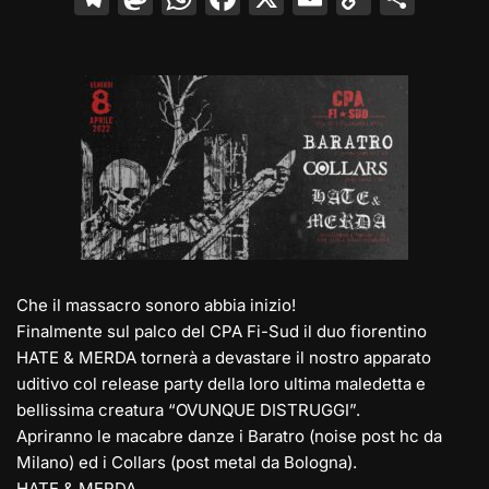
el
a
h
a
m
o
o
e
st
at
c
ai
p
n
gr
o
s
e
l
y
di
a
d
A
b
Li
vi
m
o
p
o
n
di
n
p
o
k
k
Che il massacro sonoro abbia inizio!
Finalmente sul palco del CPA Fi-Sud il duo fiorentino
HATE & MERDA tornerà a devastare il nostro apparato
uditivo col release party della loro ultima maledetta e
bellissima creatura “OVUNQUE DISTRUGGI”.
Apriranno le macabre danze i Baratro (noise post hc da
Milano) ed i Collars (post metal da Bologna).
HATE & MERDA