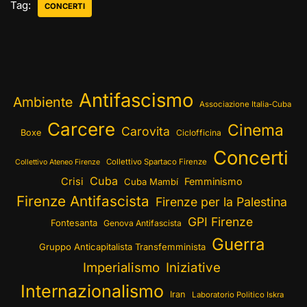
Tag:
CONCERTI
Antifascismo
Ambiente
Associazione Italia-Cuba
Carcere
Cinema
Carovita
Boxe
Ciclofficina
Concerti
Collettivo Spartaco Firenze
Collettivo Ateneo Firenze
Cuba
Crisi
Femminismo
Cuba Mambí
Firenze Antifascista
Firenze per la Palestina
GPI Firenze
Fontesanta
Genova Antifascista
Guerra
Gruppo Anticapitalista Transfemminista
Imperialismo
Iniziative
Internazionalismo
Iran
Laboratorio Politico Iskra