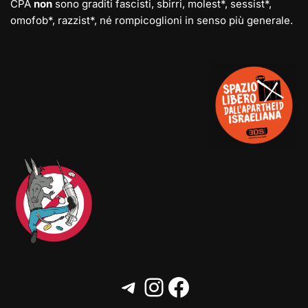
CPA
non
sono graditi fascisti, sbirri, molest*, sessist*,
omofob*, razzist*, né rompicoglioni in senso più generale.