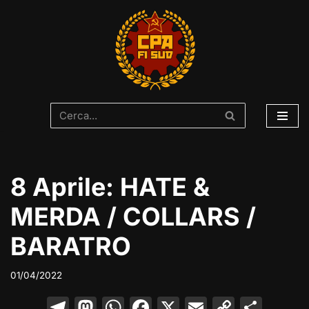
Vai
al
contenuto
8 Aprile: HATE &
MERDA / COLLARS /
BARATRO
01/04/2022
T
M
W
F
X
E
C
C