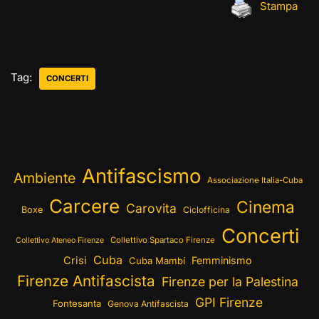
Stampa
Tag:
CONCERTI
Antifascismo
Ambiente
Associazione Italia-Cuba
Carcere
Cinema
Carovita
Boxe
Ciclofficina
Concerti
Collettivo Spartaco Firenze
Collettivo Ateneo Firenze
Cuba
Crisi
Femminismo
Cuba Mambí
Firenze Antifascista
Firenze per la Palestina
GPI Firenze
Fontesanta
Genova Antifascista