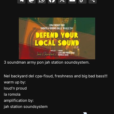
el
a
h
a
m
o
o
e
st
at
c
ai
p
n
gr
o
s
e
l
y
di
a
d
A
b
Li
vi
m
o
p
o
n
di
n
p
o
k
k
3 soundman army pon jah station soundsystem.
Nel backyard del cpa-fisud, freshness and big bad bass!!!
warm up by:
loud’n proud
la romola
amplification by:
jah station soundsystem