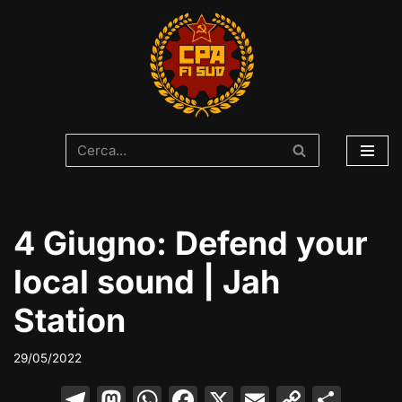
Vai
al
contenuto
4 Giugno: Defend your
local sound | Jah
Station
29/05/2022
T
M
W
F
X
E
C
C