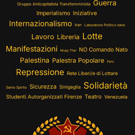
Guerra
Gruppo Anticapitalista Transfemminista
Imperialismo
Iniziative
Internazionalismo
Iran
Laboratorio Politico Iskra
Lotte
Lavoro
Libreria
Manifestazioni
NO Comando Nato
Muay Thai
Palestina
Palestra Popolare
Perù
Repressione
Rete Liberi/e di Lottare
Solidarietà
Sicurezza
Sinigaglia
Santo Spirito
Teatro
Studenti Autorganizzati Firenze
Venezuela