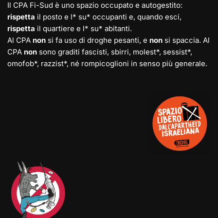
Il CPA Fi-Sud è uno spazio occupato e autogestito:
rispetta
il posto e l* su* occupanti e, quando esci,
rispetta
il quartiere e l* su* abitanti.
Al CPA
non
si fa uso di droghe pesanti, e
non
si spaccia. Al
CPA
non
sono graditi fascisti, sbirri, molest*, sessist*,
omofob*, razzist*, né rompicoglioni in senso più generale.