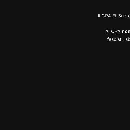
Il CPA Fi-Sud 
Al CPA
no
fascisti, s