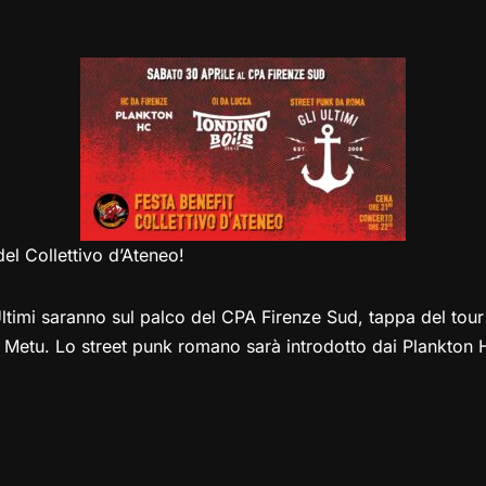
el
a
h
a
m
o
o
e
st
at
c
ai
p
n
gr
o
s
e
l
y
di
a
d
A
b
Li
vi
m
o
p
o
n
di
n
p
o
k
k
del Collettivo d’Ateneo!
Ultimi saranno sul palco del CPA Firenze Sud, tappa del tour
e Metu. Lo street punk romano sarà introdotto dai Plankton 