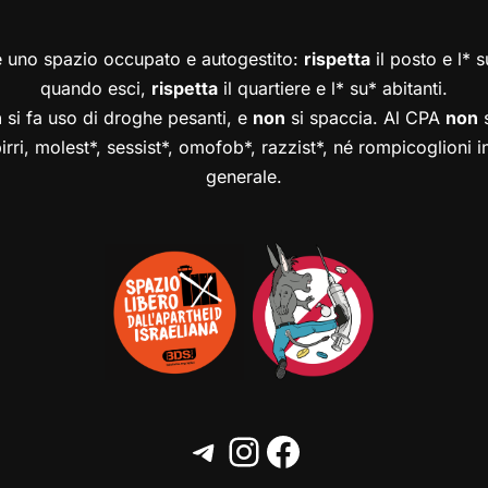
è uno spazio occupato e autogestito:
rispetta
il posto e l* 
quando esci,
rispetta
il quartiere e l* su* abitanti.
n
si fa uso di droghe pesanti, e
non
si spaccia. Al CPA
non
s
birri, molest*, sessist*, omofob*, razzist*, né rompicoglioni 
generale.