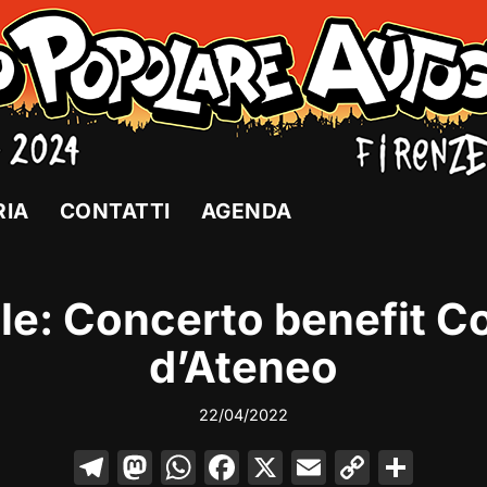
RIA
CONTATTI
AGENDA
le: Concerto benefit Co
d’Ateneo
22/04/2022
T
M
W
F
X
E
C
C