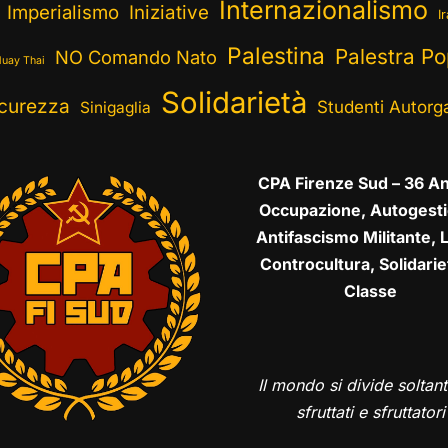
Internazionalismo
Imperialismo
Iniziative
I
Palestina
Palestra Po
NO Comando Nato
uay Thai
Solidarietà
curezza
Studenti Autorga
Sinigaglia
CPA Firenze Sud – 36 An
Occupazione, Autogesti
Antifascismo Militante, L
Controcultura, Solidarie
Classe
Il mondo si divide soltant
sfruttati e sfruttatori