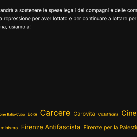
ta andrà a sostenere le spese legali dei compagni e delle co
la repressione per aver lottato e per continuare a lottare pe
ma, usiamola!
Carcere
Cin
Carovita
Boxe
Ciclofficina
one Italia-Cuba
Firenze Antifascista
Firenze per la Palest
minismo