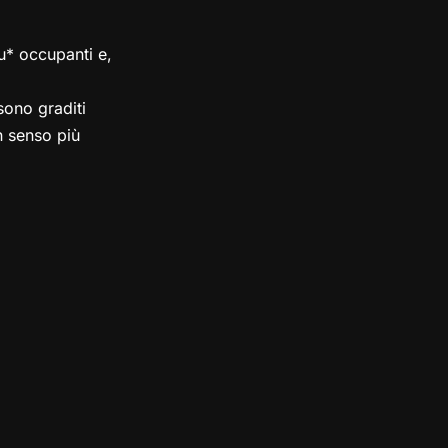
su* occupanti e,
ono graditi
in senso più