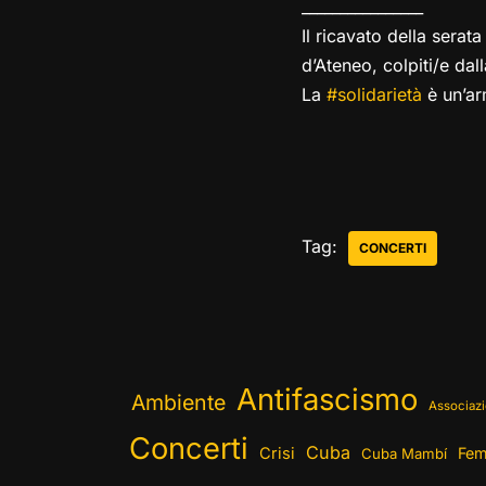
________________
Il ricavato della sera
d’Ateneo, colpiti/e dal
La
#solidarietà
è un’ar
Tag:
CONCERTI
Antifascismo
Ambiente
Associazi
Concerti
Cuba
Crisi
Fem
Cuba Mambí