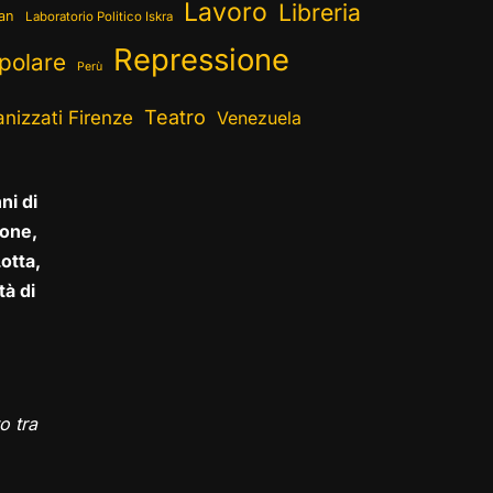
Lavoro
Libreria
ran
Laboratorio Politico Iskra
Repressione
polare
Perù
Teatro
nizzati Firenze
Venezuela
ni di
one,
otta,
tà di
o tra