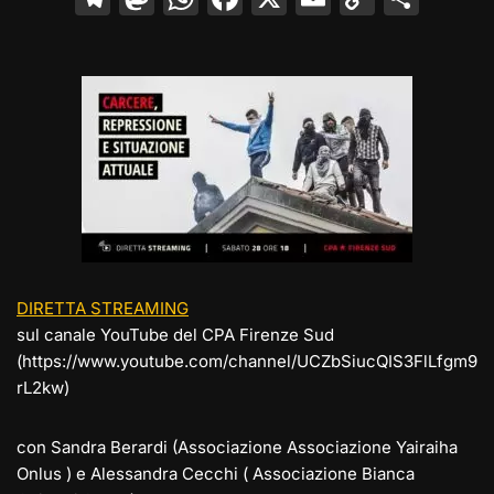
el
a
h
a
m
o
o
e
st
at
c
ai
p
n
gr
o
s
e
l
y
di
a
d
A
b
Li
vi
m
o
p
o
n
di
n
p
o
k
k
DIRETTA STREAMING
sul canale YouTube del CPA Firenze Sud
(https://www.youtube.com/channel/UCZbSiucQIS3FlLfgm9
rL2kw)
con Sandra Berardi (Associazione Associazione Yairaiha
Onlus ) e Alessandra Cecchi ( Associazione Bianca