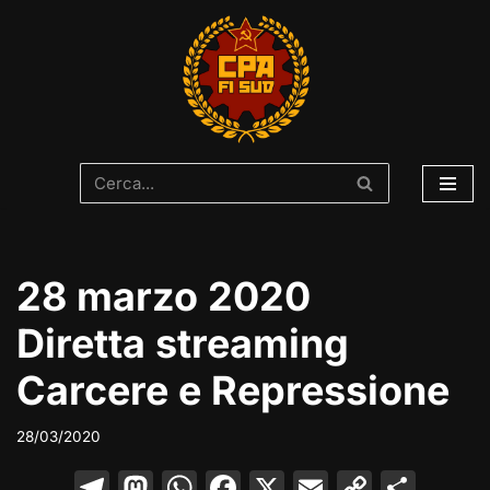
Vai
al
contenuto
28 marzo 2020
Diretta streaming
Carcere e Repressione
28/03/2020
T
M
W
F
X
E
C
C