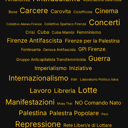
Associazione Italia-Cuba
Carcere
Cinema
Carovita
Boxe
Ciclofficina
Concerti
Collettivo Spartaco Firenze
Collettivo Ateneo Firenze
Cuba
Crisi
Femminismo
Cuba Mambí
Firenze Antifascista
Firenze per la Palestina
GPI Firenze
Fontesanta
Genova Antifascista
Guerra
Gruppo Anticapitalista Transfemminista
Imperialismo
Iniziative
Internazionalismo
Iran
Laboratorio Politico Iskra
Lotte
Lavoro
Libreria
Manifestazioni
NO Comando Nato
Muay Thai
Palestina
Palestra Popolare
Perù
Repressione
Rete Liberi/e di Lottare