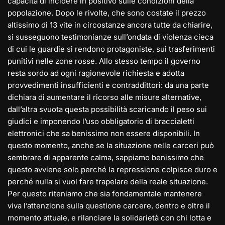
capacità di incidere in positivo sulle condizioni della
popolazione. Dopo le rivolte, che sono costate il prezzo
altissimo di 13 vite in circostanze ancora tutte da chiarire,
si susseguono testimonianze sull’ondata di violenza cieca
di cui le guardie si rendono protagoniste, sui trasferimenti
punitivi nelle zone rosse. Allo stesso tempo il governo
resta sordo ad ogni ragionevole richiesta e adotta
provvedimenti insufficienti e contraddittori: da una parte
dichiara di aumentare il ricorso alle misure alternative,
dall’altra svuota questa possibilità scaricando il peso sui
giudici e imponendo l’uso obbligatorio di braccialetti
elettronici che sa benissimo non essere disponibili. In
questo momento, anche se la situazione nelle carceri può
sembrare di apparente calma, sappiamo benissimo che
questo avviene solo perché la repressione colpisce duro e
perché nulla si vuol fare trapelare della reale situazione.
Per questo riteniamo che sia fondamentale mantenere
viva l’attenzione sulla questione carcere, dentro e oltre il
momento attuale, e rilanciare la solidarietà con chi lotta e