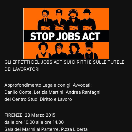
e
st
at
c
ai
p
n
gr
o
s
e
l
y
di
a
d
A
b
Li
vi
m
o
p
o
n
di
n
p
o
k
k
GLI EFFETTI DEL JOBS ACT SUI DIRITTI E SULLE TUTELE
DEI LAVORATORI
Approfondimento Legale con gli Avvocati:
Danilo Conte, Letizia Martini, Andrea Ranfagni
del Centro Studi Diritto e Lavoro
FIRENZE, 28 Marzo 2015
dalle ore 10.00 alle ore 14.00
Sala dei Marmi al Parterre, P.zza Libertà