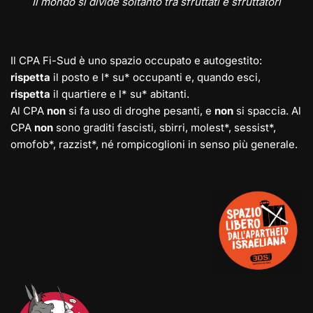
Il mondo si divide soltanto tra sfruttati e sfruttatori
Il CPA Fi-Sud è uno spazio occupato e autogestito:
rispetta
il posto e l* su* occupanti e, quando esci,
rispetta
il quartiere e l* su* abitanti.
Al CPA
non
si fa uso di droghe pesanti, e
non
si spaccia. Al
CPA
non
sono graditi fascisti, sbirri, molest*, sessist*,
omofob*, razzist*, né rompicoglioni in senso più generale.