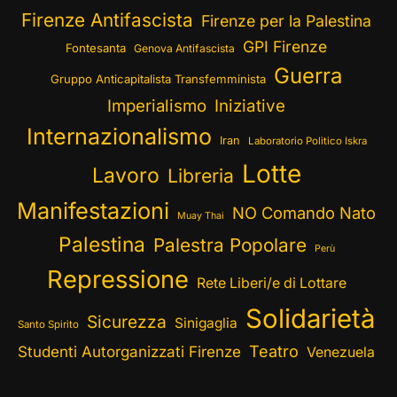
Firenze Antifascista
Firenze per la Palestina
GPI Firenze
Fontesanta
Genova Antifascista
Guerra
Gruppo Anticapitalista Transfemminista
Imperialismo
Iniziative
Internazionalismo
Iran
Laboratorio Politico Iskra
Lotte
Lavoro
Libreria
Manifestazioni
NO Comando Nato
Muay Thai
Palestina
Palestra Popolare
Perù
Repressione
Rete Liberi/e di Lottare
Solidarietà
Sicurezza
Sinigaglia
Santo Spirito
Teatro
Studenti Autorganizzati Firenze
Venezuela