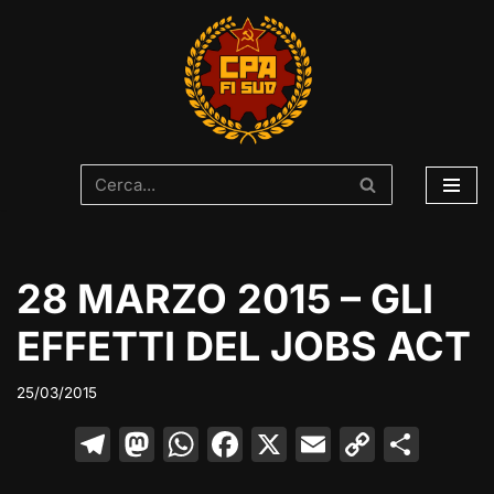
Vai
al
contenuto
28 MARZO 2015 – GLI
EFFETTI DEL JOBS ACT
25/03/2015
T
M
W
F
X
E
C
C
el
a
h
a
m
o
o