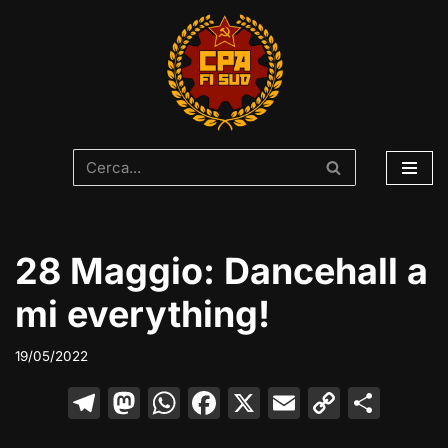
Vai
al
contenuto
28 Maggio: Dancehall a
mi everything!
19/05/2022
T
M
W
F
X
E
C
C
el
a
h
a
m
o
o