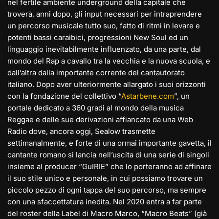
nel fertile ambiente underground della capitale che
troverà, anni dopo, gli input necessari per intraprendere
un percorso musicale tutto suo, fatto di ritmi in levare e
potenti bassi caraibici, progressioni New Soul ed un
linguaggio inevitabilmente influenzato, da una parte, dal
mondo del Rap a cavallo tra la vecchia e la nuova scuola, e
dall’altra dalla importante corrente del cantautorato
italiano. Dopo aver ulteriormente allargato i suoi orizzonti
con la fondazione del collettivo “
Astarbene.com
”, un
portale dedicato a 360 gradi al mondo della musica
Reggae e delle sue derivazioni affiancato da una Web
Radio dove, ancora oggi, Sealow trasmette
settimanalmente, e forte di una ormai importante gavetta, il
cantante romano si lancia nell’uscita di una serie di singoli
insieme al producer “GuIRIE” che lo porteranno ad affinare
il suo stile unico e personale, in cui possiamo trovare un
piccolo pezzo di ogni tappa del suo percorso, ma sempre
con una sfaccettatura inedita. Nel 2020 entra a far parte
del roster della Label di Macro Marco, “Macro Beats” (già