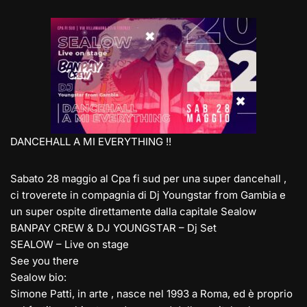
e
st
at
c
ai
p
n
gr
o
s
e
l
y
di
a
d
A
b
Li
vi
m
o
p
o
n
di
n
p
o
k
k
DANCEHALL A MI EVERYTHING !!
Sabato 28 maggio al Cpa fi sud per una super dancehall ,
ci troverete in compagnia di Dj Youngstar from Gambia e
un super ospite direttamente dalla capitale Sealow
BANPAY CREW & DJ YOUNGSTAR – Dj Set
SEALOW – Live on stage
See you there
Sealow bio:
Simone Patti, in arte , nasce nel 1993 a Roma, ed è proprio