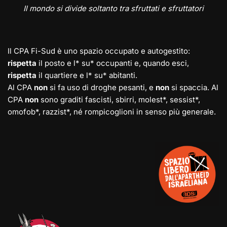
Il mondo si divide soltanto tra sfruttati e sfruttatori
Il CPA Fi-Sud è uno spazio occupato e autogestito:
rispetta
il posto e l* su* occupanti e, quando esci,
rispetta
il quartiere e l* su* abitanti.
Al CPA
non
si fa uso di droghe pesanti, e
non
si spaccia. Al
CPA
non
sono graditi fascisti, sbirri, molest*, sessist*,
omofob*, razzist*, né rompicoglioni in senso più generale.