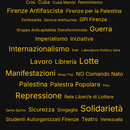
Cuba
Crisi
Femminismo
Cuba Mambí
Firenze Antifascista
Firenze per la Palestina
GPI Firenze
Fontesanta
Genova Antifascista
Guerra
Gruppo Anticapitalista Transfemminista
Imperialismo
Iniziative
Internazionalismo
Iran
Laboratorio Politico Iskra
Lotte
Lavoro
Libreria
Manifestazioni
NO Comando Nato
Muay Thai
Palestina
Palestra Popolare
Perù
Repressione
Rete Liberi/e di Lottare
Solidarietà
Sicurezza
Sinigaglia
Santo Spirito
Teatro
Studenti Autorganizzati Firenze
Venezuela