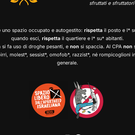
sfruttati e sfruttatori
è uno spazio occupato e autogestito:
rispetta
il posto e l* 
quando esci,
rispetta
il quartiere e l* su* abitanti.
n
si fa uso di droghe pesanti, e
non
si spaccia. Al CPA
non
s
birri, molest*, sessist*, omofob*, razzist*, né rompicoglioni 
generale.