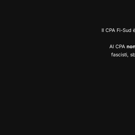
Il CPA Fi-Sud 
Al CPA
no
fascisti, s