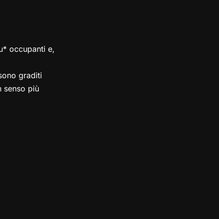
su* occupanti e,
ono graditi
in senso più