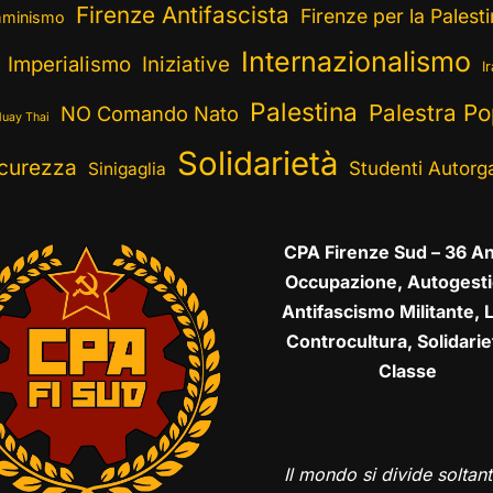
Firenze Antifascista
Firenze per la Palest
minismo
Internazionalismo
Imperialismo
Iniziative
I
Palestina
Palestra Po
NO Comando Nato
uay Thai
Solidarietà
curezza
Studenti Autorga
Sinigaglia
CPA Firenze Sud – 36 An
Occupazione, Autogesti
Antifascismo Militante, L
Controcultura, Solidarie
Classe
Il mondo si divide soltant