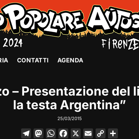
RIA
CONTATTI
AGENDA
o – Presentazione del l
la testa Argentina”
25/03/2015
T
M
W
F
X
E
C
C