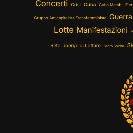
Concerti
Cuba
Crisi
Fem
Cuba Mambí
Guerra
Gruppo Anticapitalista Transfemminista
Lotte
Manifestazioni
M
Si
Rete Liberi/e di Lottare
Santo Spirito