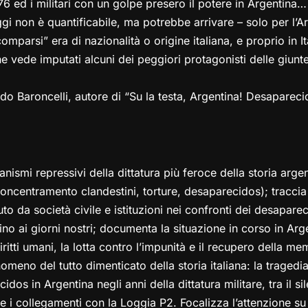
6 ed i militari con un golpe presero il potere in Argentina…
i non è quantificabile, ma potrebbe arrivare – solo per l’A
omparsi” era di nazionalità o origine italiana, e proprio in It
 vede imputati alcuni dei peggiori protagonisti delle giunte 
o Baroncelli, autore di “Su la testa, Argentina! Desapareci
anismi repressivi della dittatura più feroce della storia argen
ncentramento clandestini, torture, desaparecidos); traccia 
to da società civile e istituzioni nei confronti dei desaparec
no ai giorni nostri; documenta la situazione in corso in Arg
iritti umani, la lotta contro l’impunità e il recupero della me
omeno del tutto dimenticato della storia italiana: la tragedia 
os in Argentina negli anni della dittatura militare, tra il sil
ni e i collegamenti con la Loggia P2. Focalizza l’attenzione