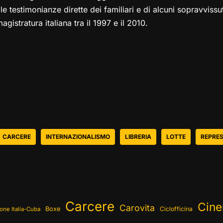
 le testimonianze dirette dei familiari e di alcuni sopravvissu
agistratura italiana tra il 1997 e il 2010.
CARCERE
INTERNAZIONALISMO
LIBRERIA
LOTTE
REPRES
Carcere
Cin
Carovita
Boxe
Ciclofficina
one Italia-Cuba