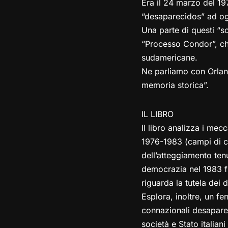
Era il 24 marzo del 197
“desaparecidos” ad ogg
Una parte di questi “sc
“Processo Condor”, che
sudamericane.
Ne parliamo con Orland
memoria storica”.
IL LIBRO
Il libro analizza i mecc
1976-1983 (campi di co
dell’atteggiamento tenu
democrazia nel 1983 fi
riguarda la tutela dei d
Esplora, inoltre, un fen
connazionali desaparecid
società e Stato italia