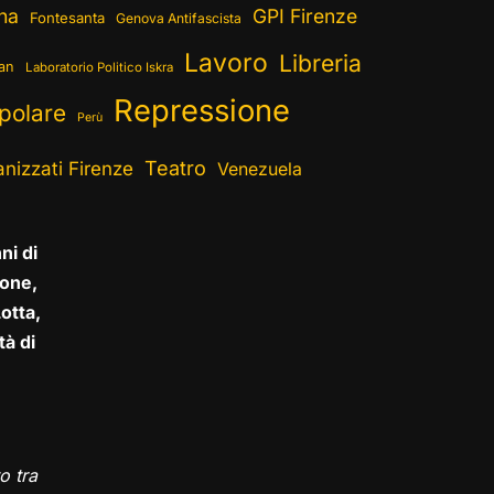
ina
GPI Firenze
Fontesanta
Genova Antifascista
Lavoro
Libreria
ran
Laboratorio Politico Iskra
Repressione
polare
Perù
Teatro
nizzati Firenze
Venezuela
ni di
one,
otta,
tà di
o tra