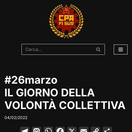
Vai
al
contenuto
#26marzo
IL GIORNO DELLA
VOLONTÀ COLLETTIVA
04/02/2022
T
M
W
F
X
E
C
C