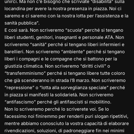
unirci. Ma non c’è bisogno che scriviate “disabilità” sulla
locandina per avere la nostra presenza in piazza. Noi ci
saremo e ci saremo con la nostra lotta per l’assistenza e la
sanità pubblica”.
E così sarà. Non scriveremo “scuola” perché si tengano
liberi studenti, genitori, insegnanti e personale ATA. Non
scriveremo “sanità” perché si tengano liberi infermieri e
barellieri. Non scriveremo “ambiente” perché si tengano
liberi i compagni e le compagne che si battono per la
giustizia climatica. Non scriveremo “diritti civili” o
“transfemminismo” perché si tengano libere tutte coloro
che già scenderanno in strada l’8 marzo. Non scriveremo
“repressione” o “lotta alla sorveglianza speciale” perché
in piazza si manifesti la solidarietà. Non scriveremo
“antifascismo” perché gli antifascisti si mobilitino.
Non lo scriveremo perché lo scriverete voi. Se lo
facessimo noi finiremmo per renderli puri slogan ripetitivi,
mentre abbiamo conosciuto la vostra capacità di elaborare
rivendicazioni, soluzioni, di padroneggiare fin nei minimi