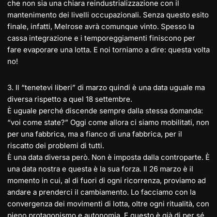
che non sia una chiara reindustrializzazione con il
mantenimento dei livelli occupazionali. Senza questo esito
finale, infatti, Melrose avrà comunque vinto. Spesso la
cassa integrazione e i temporeggiamenti finiscono per
fare evaporare una lotta. E noi torniamo a dire: questa volta
no!
3️. Il “tenetevi liberi” di marzo quindi è una data uguale ma
diversa rispetto a quel 18 settembre.
È uguale perché discende sempre dalla stessa domanda:
“voi come state?” Oggi come allora ci siamo mobilitati, non
per una fabbrica, ma a fianco di una fabbrica, per il
riscatto dei problemi di tutti.
È una data diversa però. Non è imposta dalla controparte. È
una data nostra e questa è la sua forza. Il 26 marzo è il
momento in cui, al di fuori di ogni ricorrenza, proviamo ad
andare a prenderci il cambiamento. Lo facciamo con la
convergenza dei movimenti di lotta, oltre ogni ritualità, con
pieno protagonismo e autonomia. E questo è già di per sé