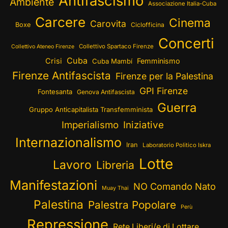
Antifascismo
Ambiente
Associazione Italia-Cuba
Carcere
Cinema
Carovita
Boxe
Ciclofficina
Concerti
Collettivo Spartaco Firenze
Collettivo Ateneo Firenze
Cuba
Crisi
Femminismo
Cuba Mambí
Firenze Antifascista
Firenze per la Palestina
GPI Firenze
Fontesanta
Genova Antifascista
Guerra
Gruppo Anticapitalista Transfemminista
Imperialismo
Iniziative
Internazionalismo
Iran
Laboratorio Politico Iskra
Lotte
Lavoro
Libreria
Manifestazioni
NO Comando Nato
Muay Thai
Palestina
Palestra Popolare
Perù
Repressione
Rete Liberi/e di Lottare