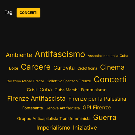
Tag:
CONCERTI
Antifascismo
Ambiente
Associazione Italia-Cuba
Carcere
Cinema
Carovita
Boxe
Ciclofficina
Concerti
Collettivo Spartaco Firenze
Collettivo Ateneo Firenze
Cuba
Crisi
Femminismo
Cuba Mambí
Firenze Antifascista
Firenze per la Palestina
GPI Firenze
Fontesanta
Genova Antifascista
Guerra
Gruppo Anticapitalista Transfemminista
Imperialismo
Iniziative