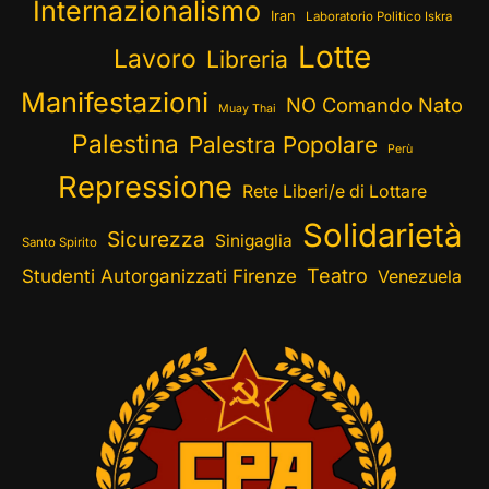
Internazionalismo
Iran
Laboratorio Politico Iskra
Lotte
Lavoro
Libreria
Manifestazioni
NO Comando Nato
Muay Thai
Palestina
Palestra Popolare
Perù
Repressione
Rete Liberi/e di Lottare
Solidarietà
Sicurezza
Sinigaglia
Santo Spirito
Teatro
Studenti Autorganizzati Firenze
Venezuela