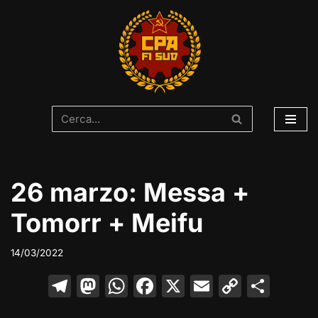
Vai
al
contenuto
26 marzo: Messa +
Tomorr + Meifu
14/03/2022
T
M
W
F
X
E
C
C
el
a
h
a
m
o
o