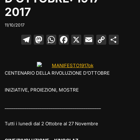
2017
11/10/2017
T
M
W
F
X
E
C
C
el
a
h
a
m
o
o
e
st
at
c
ai
p
n
gr
o
s
e
l
y
di
CENTENARIO DELLA RIVOLUZIONE D’OTTOBRE
a
d
A
b
Li
vi
m
o
p
o
n
di
INIZIATIVE, PROIEZIONI, MOSTRE
n
p
o
k
k
____________________________________________
Tutti i lunedì dal 2 Ottobre al 27 Novembre