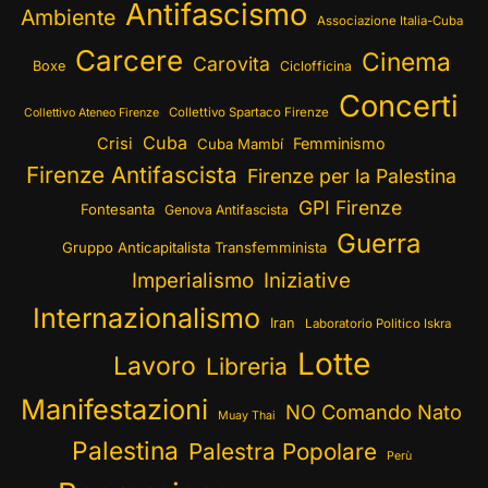
Antifascismo
Ambiente
Associazione Italia-Cuba
Carcere
Cinema
Carovita
Boxe
Ciclofficina
Concerti
Collettivo Spartaco Firenze
Collettivo Ateneo Firenze
Cuba
Crisi
Femminismo
Cuba Mambí
Firenze Antifascista
Firenze per la Palestina
GPI Firenze
Fontesanta
Genova Antifascista
Guerra
Gruppo Anticapitalista Transfemminista
Imperialismo
Iniziative
Internazionalismo
Iran
Laboratorio Politico Iskra
Lotte
Lavoro
Libreria
Manifestazioni
NO Comando Nato
Muay Thai
Palestina
Palestra Popolare
Perù