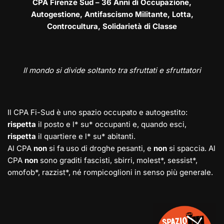
CPA Firenze Sud – 36 Anni di Occupazione,
Autogestione, Antifascismo Militante, Lotta,
Controcultura, Solidarietà di Classe
Il mondo si divide soltanto tra sfruttati e sfruttatori
Il CPA Fi-Sud è uno spazio occupato e autogestito:
rispetta
il posto e l* su* occupanti e, quando esci,
rispetta
il quartiere e l* su* abitanti.
Al CPA
non
si fa uso di droghe pesanti, e
non
si spaccia. Al
CPA
non
sono graditi fascisti, sbirri, molest*, sessist*,
omofob*, razzist*, né rompicoglioni in senso più generale.