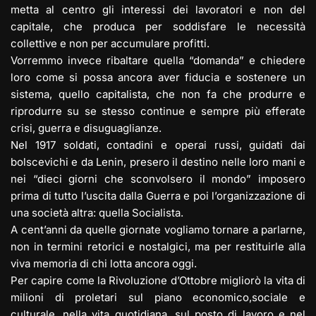
metta al centro gli interessi dei lavoratori e non del
capitale, che produca per soddisfare le necessità
collettive e non per accumulare profitti.
Vorremmo invece ribaltare quella “domanda” e chiedere
loro come si possa ancora aver fiducia e sostenere un
sistema, quello capitalista, che non fa che produrre e
riprodurre su se stesso continue e sempre più efferate
crisi, guerra e disuguaglianze.
Nel 1917 soldati, contadini e operai russi, guidati dai
bolscevichi e da Lenin, presero il destino nelle loro mani e
nei “dieci giorni che sconvolsero il mondo” imposero
prima di tutto l’uscita dalla Guerra e poi l’organizzazione di
una società altra: quella Socialista.
A cent’anni da quelle giornate vogliamo tornare a parlarne,
non in termini retorici e nostalgici, ma per restituirle alla
viva memoria di chi lotta ancora oggi.
Per capire come la Rivoluzione d’Ottobre migliorò la vita di
milioni di proletari sul piano economico,sociale e
culturale, nella vita quotidiana, sul posto di lavoro e nel