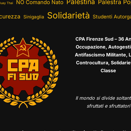
Palestina
Palestra Po
NO Comando Nato
uay Thai
Solidarietà
curezza
Studenti Autorga
Sinigaglia
CPA Firenze Sud – 36 An
Occupazione, Autogesti
Antifascismo Militante, L
Controcultura, Solidarie
Classe
Il mondo si divide soltant
sfruttati e sfruttatori