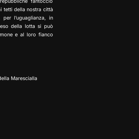
 repubbliche fantoccio
 tetti della nostra città
, per l’uguaglianza, in
eso della lotta si può
imone e al loro fianco
della Marescialla