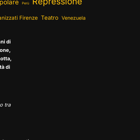
Repressione
polare
Perù
Teatro
nizzati Firenze
Venezuela
ni di
one,
otta,
tà di
o tra