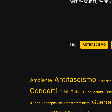
ANTIFASCISTI, PAREN
Tag:
ANTIFASCISMO
Antifascismo
Ambiente
Associazi
Concerti
Cuba
Crisi
Fem
Cuba Mambí
Guerra
Gruppo Anticapitalista Transfemminista