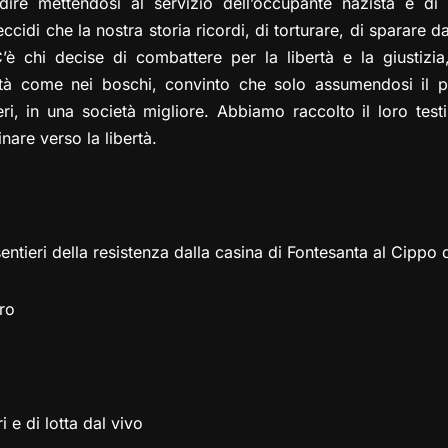
dire mettendosi al servizio dell’occupante nazista e di
cidi che la nostra storia ricordi, di torturare, di sparare dai
C’è chi decise di combattere per la libertà e la giustizia
città come nei boschi, convinto che solo assumendosi il p
ri, in una società migliore. Abbiamo raccolto il loro test
are verso la libertà.
ntieri della resistenza dalla casina di Fontesanta al Cippo 
ro
 e di lotta dal vivo