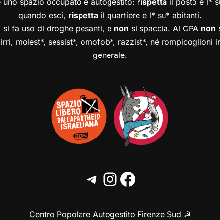
è uno spazio occupato e autogestito:
rispetta
il posto e l* 
quando esci,
rispetta
il quartiere e l* su* abitanti.
n
si fa uso di droghe pesanti, e
non
si spaccia. Al CPA
non
s
birri, molest*, sessist*, omofob*, razzist*, né rompicoglioni 
generale.
Centro Popolare Autogestito Firenze Sud ☭