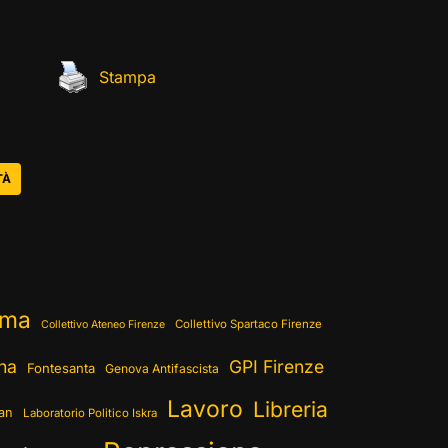
Stampa
TÀ
ema
Collettivo Spartaco Firenze
Collettivo Ateneo Firenze
ina
GPI Firenze
Fontesanta
Genova Antifascista
Lavoro
Libreria
ran
Laboratorio Politico Iskra