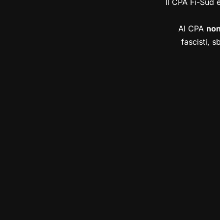
Il CPA Fi-Sud 
Al CPA
no
fascisti, s