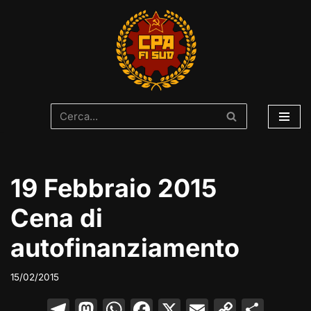
Vai
al
contenuto
19 Febbraio 2015
Cena di
autofinanziamento
15/02/2015
T
M
W
F
X
E
C
C