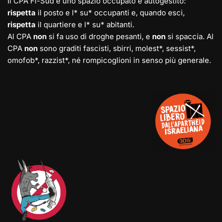
Il CPA Fi-Sud è uno spazio occupato e autogestito:
rispetta
il posto e l* su* occupanti e, quando esci,
rispetta
il quartiere e l* su* abitanti.
Al CPA
non
si fa uso di droghe pesanti, e
non
si spaccia. Al
CPA
non
sono graditi fascisti, sbirri, molest*, sessist*,
omofob*, razzist*, né rompicoglioni in senso più generale.