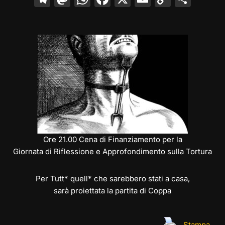
el
a
h
a
m
o
o
e
st
at
c
ai
p
n
gr
o
s
e
l
y
di
a
d
A
b
Li
vi
m
o
p
o
n
di
n
p
o
k
k
Ore 21.00 Cena di Finanziamento per la
Giornata di Riflessione e Approfondimento sulla Tortura
Per Tutt* quell* che sarebbero stati a casa,
sarà proiettata la partita di Coppa
Stampa