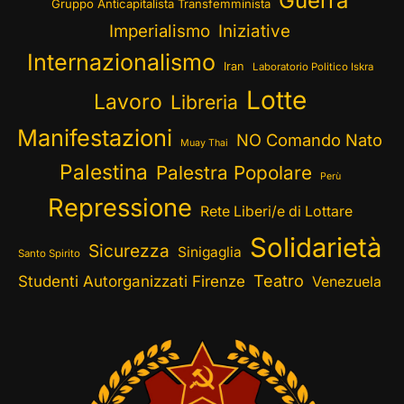
Guerra
Gruppo Anticapitalista Transfemminista
Imperialismo
Iniziative
Internazionalismo
Iran
Laboratorio Politico Iskra
Lotte
Lavoro
Libreria
Manifestazioni
NO Comando Nato
Muay Thai
Palestina
Palestra Popolare
Perù
Repressione
Rete Liberi/e di Lottare
Solidarietà
Sicurezza
Sinigaglia
Santo Spirito
Teatro
Studenti Autorganizzati Firenze
Venezuela