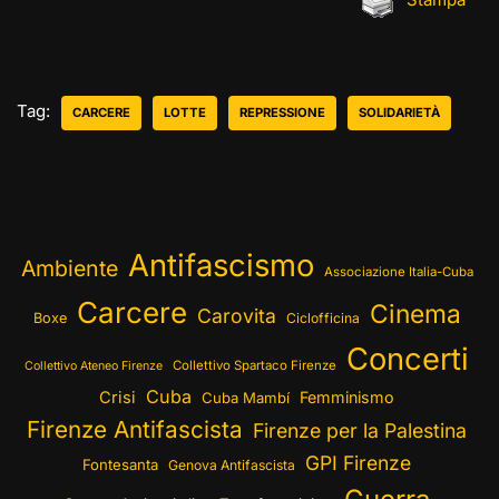
Tag:
CARCERE
LOTTE
REPRESSIONE
SOLIDARIETÀ
Antifascismo
Ambiente
Associazione Italia-Cuba
Carcere
Cinema
Carovita
Boxe
Ciclofficina
Concerti
Collettivo Spartaco Firenze
Collettivo Ateneo Firenze
Cuba
Crisi
Femminismo
Cuba Mambí
Firenze Antifascista
Firenze per la Palestina
GPI Firenze
Fontesanta
Genova Antifascista