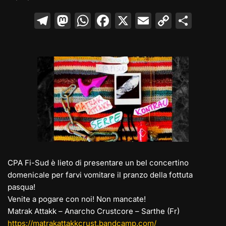
T
M
W
F
X
E
C
C
el
a
h
a
m
o
o
e
st
at
c
ai
p
n
gr
o
s
e
l
y
di
a
d
A
b
Li
vi
m
o
p
o
n
di
n
p
o
k
k
CPA Fi-Sud è lieto di presentare un bel concertino
domenicale per farvi vomitare il pranzo della fottuta
pasqua!
Venite a pogare con noi! Non mancate!
Matrak Attakk – Anarcho Crustcore – Sarthe (Fr)
https://matrakattakkcrust.bandcamp.com/