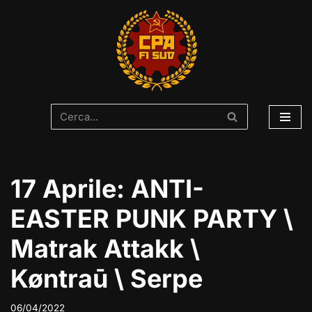
Vai
al
contenuto
17 Aprile: ANTI-
EASTER PUNK PARTY \
Matrak Attakk \
Køntraū \ Serpe
06/04/2022