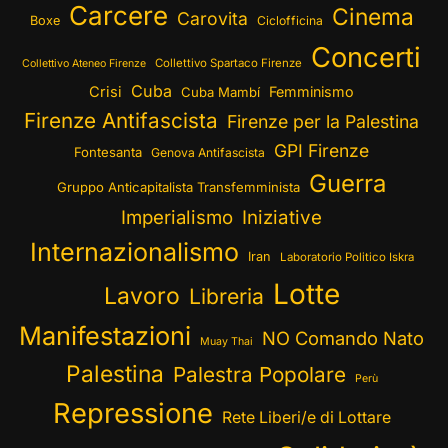
Carcere
Cinema
Carovita
Boxe
Ciclofficina
Concerti
Collettivo Spartaco Firenze
Collettivo Ateneo Firenze
Cuba
Crisi
Femminismo
Cuba Mambí
Firenze Antifascista
Firenze per la Palestina
GPI Firenze
Fontesanta
Genova Antifascista
Guerra
Gruppo Anticapitalista Transfemminista
Imperialismo
Iniziative
Internazionalismo
Iran
Laboratorio Politico Iskra
Lotte
Lavoro
Libreria
Manifestazioni
NO Comando Nato
Muay Thai
Palestina
Palestra Popolare
Perù
Repressione
Rete Liberi/e di Lottare