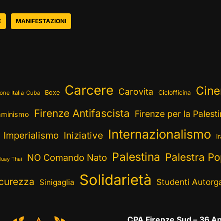
E
MANIFESTAZIONI
Carcere
Cin
Carovita
Boxe
Ciclofficina
one Italia-Cuba
Firenze Antifascista
Firenze per la Palest
minismo
Internazionalismo
Imperialismo
Iniziative
I
Palestina
Palestra Po
NO Comando Nato
uay Thai
Solidarietà
curezza
Studenti Autorga
Sinigaglia
CPA Firenze Sud – 36 An