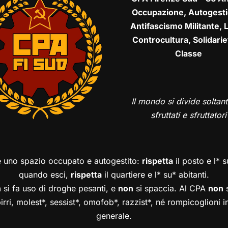
Occupazione, Autogesti
Antifascismo Militante, L
Controcultura, Solidarie
Classe
Il mondo si divide soltant
sfruttati e sfruttatori
è uno spazio occupato e autogestito:
rispetta
il posto e l* 
quando esci,
rispetta
il quartiere e l* su* abitanti.
n
si fa uso di droghe pesanti, e
non
si spaccia. Al CPA
non
s
birri, molest*, sessist*, omofob*, razzist*, né rompicoglioni 
generale.