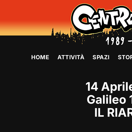
Vai
al
contenuto
HOME
ATTIVITÀ
SPAZI
STO
14 April
Galileo
IL RIA