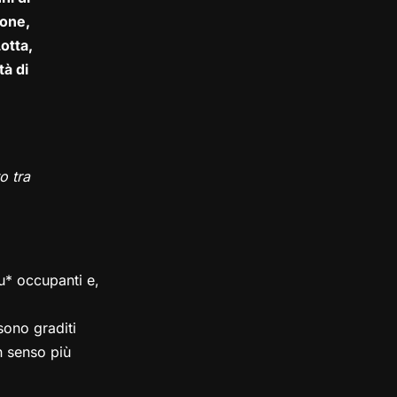
one,
otta,
tà di
o tra
su* occupanti e,
ono graditi
in senso più