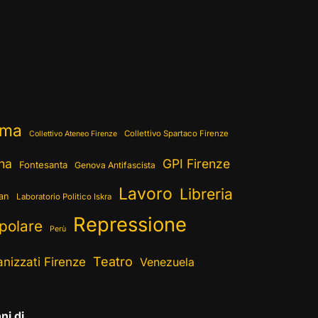
ema
Collettivo Spartaco Firenze
Collettivo Ateneo Firenze
ina
GPI Firenze
Fontesanta
Genova Antifascista
Lavoro
Libreria
ran
Laboratorio Politico Iskra
Repressione
polare
Perù
Teatro
nizzati Firenze
Venezuela
ni di