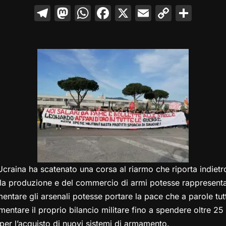
T
M
W
F
X
E
C
C
el
a
h
a
m
o
o
e
st
at
c
ai
p
n
gr
o
s
e
l
y
di
a
d
A
b
Li
vi
m
o
p
o
n
di
n
p
o
k
k
Ucraina ha scatenato una corsa al riarmo che riporta indietr
la produzione e del commercio di armi potesse rappresentar
ntare gli arsenali potesse portare la pace che a parole tutt
umentare il proprio bilancio militare fino a spendere oltre 25 
per l’acquisto di nuovi sistemi di armamento.