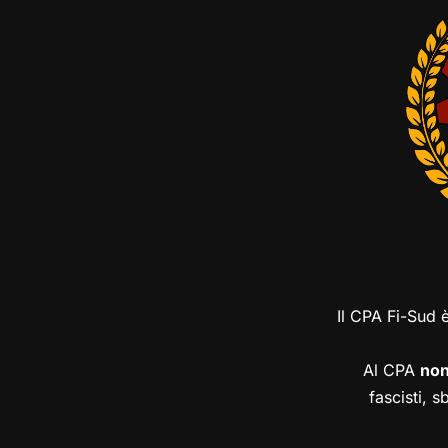
Il CPA Fi-Sud 
Al CPA
no
fascisti, s