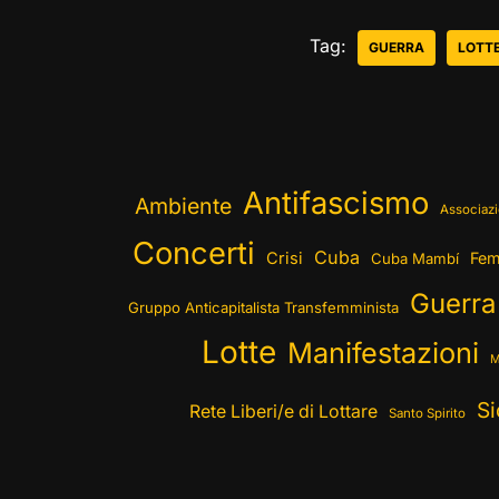
Tag:
GUERRA
LOTT
Antifascismo
Ambiente
Associazi
Concerti
Cuba
Crisi
Fem
Cuba Mambí
Guerra
Gruppo Anticapitalista Transfemminista
Lotte
Manifestazioni
M
Si
Rete Liberi/e di Lottare
Santo Spirito